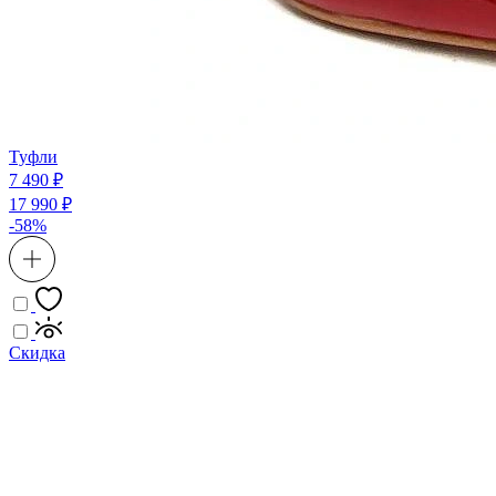
Туфли
7 490 ₽
17 990 ₽
-58%
Скидка