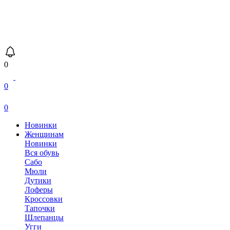
0
0
0
Новинки
Женщинам
Новинки
Вся обувь
Сабо
Мюли
Дутики
Лоферы
Кроссовки
Тапочки
Шлепанцы
Угги