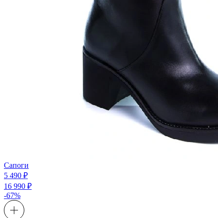
Сапоги
5 490 ₽
16 990 ₽
-67%