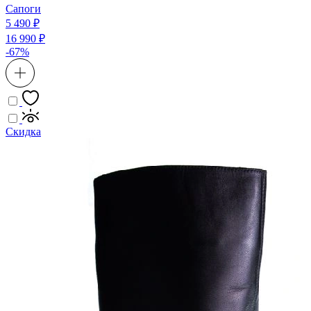
Сапоги
5 490 ₽
16 990 ₽
-67%
Скидка