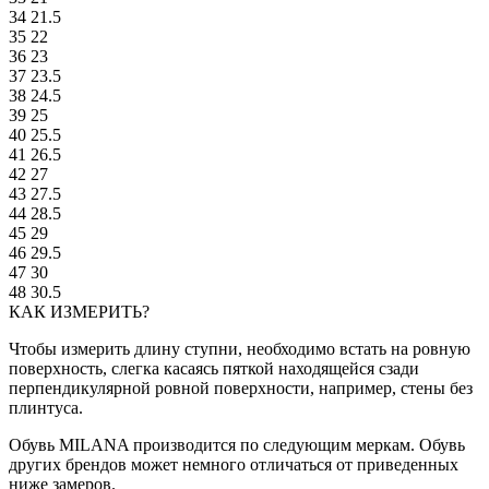
34
21.5
35
22
36
23
37
23.5
38
24.5
39
25
40
25.5
41
26.5
42
27
43
27.5
44
28.5
45
29
46
29.5
47
30
48
30.5
КАК ИЗМЕРИТЬ?
Чтобы измерить длину ступни, необходимо встать на ровную
поверхность, слегка касаясь пяткой находящейся сзади
перпендикулярной ровной поверхности, например, стены без
плинтуса.
Обувь MILANA производится по следующим меркам. Обувь
других брендов может немного отличаться от приведенных
ниже замеров.