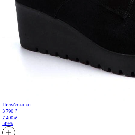
Полуботинки
3 790 ₽
7 490 ₽
-49%