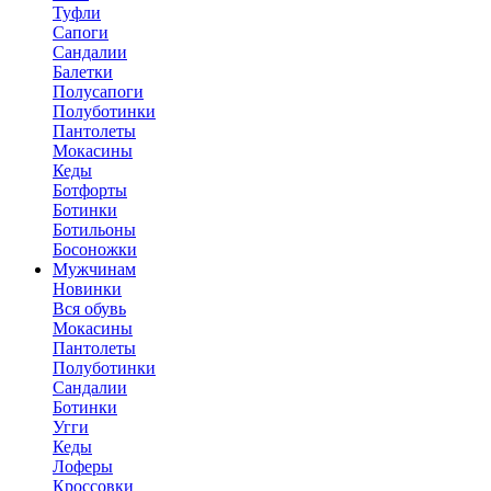
Туфли
Сапоги
Сандалии
Балетки
Полусапоги
Полуботинки
Пантолеты
Мокасины
Кеды
Ботфорты
Ботинки
Ботильоны
Босоножки
Мужчинам
Новинки
Вся обувь
Мокасины
Пантолеты
Полуботинки
Сандалии
Ботинки
Угги
Кеды
Лоферы
Кроссовки