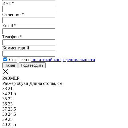
Имя *
Отчество *
Email *
Телефон *
Комментарий
Согласен с
политикой конфеденциальности
Назад
Подтвердить
РАЗМЕР
Размер обуви
Длина стопы, см
33
21
34
21.5
35
22
36
23
37
23.5
38
24.5
39
25
40
25.5