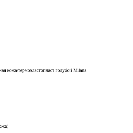
ная кожа/термоэластопласт голубой Milana
ожа)