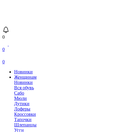
0
0
0
Новинки
Женщинам
Новинки
Вся обувь
Сабо
Мюли
Дутики
Лоферы
Кроссовки
Тапочки
Шлепанцы
Угги