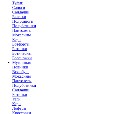
Туфли
Сапоги
Сандалии
Балетки
Полусапоги
Полуботинки
Пантолеты
Мокасины
Кеды
Ботфорты
Ботинки
Ботильоны
Босоножки
Мужчинам
Новинки
Вся обувь
Мокасины
Пантолеты
Полуботинки
Сандалии
Ботинки
Угги
Кеды
Лоферы
Кроссовки