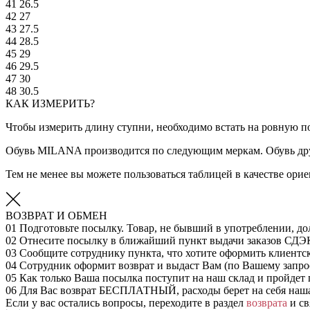
41
26.5
42
27
43
27.5
44
28.5
45
29
46
29.5
47
30
48
30.5
КАК ИЗМЕРИТЬ?
Чтобы измерить длину ступни, необходимо встать на ровную по
Обувь MILANA производится по следующим меркам. Обувь дру
Тем не менее вы можете пользоваться таблицей в качестве ор
ВОЗВРАТ И ОБМЕН
01
Подготовьте посылку. Товар, не бывший в употреблении, до
02
Отнесите посылку в ближайший пункт выдачи заказов СДЭ
03
Сообщите сотруднику пункта, что хотите оформить клиентс
04
Сотрудник оформит возврат и выдаст Вам (по Вашему запрос
05
Как только Ваша посылка поступит на наш склад и пройдет 
06
Для Вас возврат БЕСПЛАТНЫЙ, расходы берет на себя наш
Если у вас остались вопросы, переходите в раздел
возврата
и св