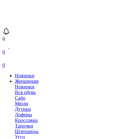
0
0
0
Новинки
Женщинам
Новинки
Вся обувь
Сабо
Мюли
Дутики
Лоферы
Кроссовки
Тапочки
Шлепанцы
Угги