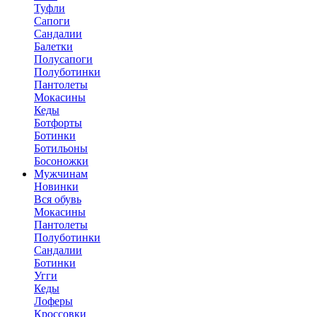
Туфли
Сапоги
Сандалии
Балетки
Полусапоги
Полуботинки
Пантолеты
Мокасины
Кеды
Ботфорты
Ботинки
Ботильоны
Босоножки
Мужчинам
Новинки
Вся обувь
Мокасины
Пантолеты
Полуботинки
Сандалии
Ботинки
Угги
Кеды
Лоферы
Кроссовки