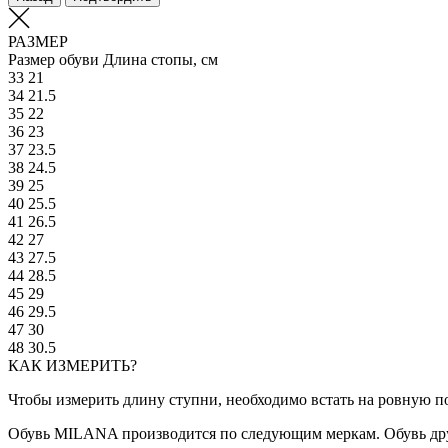
РАЗМЕР
Размер обуви
Длина стопы, см
33
21
34
21.5
35
22
36
23
37
23.5
38
24.5
39
25
40
25.5
41
26.5
42
27
43
27.5
44
28.5
45
29
46
29.5
47
30
48
30.5
КАК ИЗМЕРИТЬ?
Чтобы измерить длину ступни, необходимо встать на ровную по
Обувь MILANA производится по следующим меркам. Обувь дру