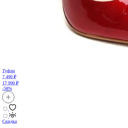
Туфли
7 490 ₽
17 990 ₽
-58%
Скидка