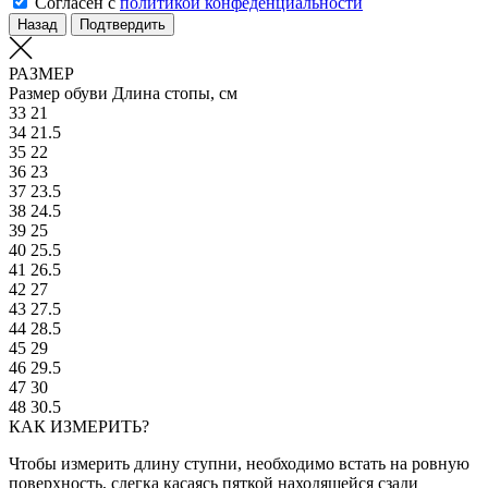
Согласен с
политикой конфеденциальности
Назад
Подтвердить
РАЗМЕР
Размер обуви
Длина стопы, см
33
21
34
21.5
35
22
36
23
37
23.5
38
24.5
39
25
40
25.5
41
26.5
42
27
43
27.5
44
28.5
45
29
46
29.5
47
30
48
30.5
КАК ИЗМЕРИТЬ?
Чтобы измерить длину ступни, необходимо встать на ровную
поверхность, слегка касаясь пяткой находящейся сзади