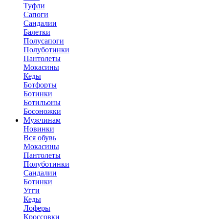
Туфли
Сапоги
Сандалии
Балетки
Полусапоги
Полуботинки
Пантолеты
Мокасины
Кеды
Ботфорты
Ботинки
Ботильоны
Босоножки
Мужчинам
Новинки
Вся обувь
Мокасины
Пантолеты
Полуботинки
Сандалии
Ботинки
Угги
Кеды
Лоферы
Кроссовки