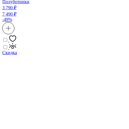
Полуботинки
3 790 ₽
7 490 ₽
-49%
Скидка