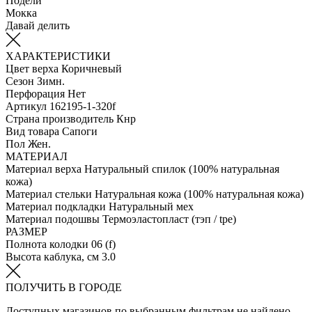
Подели
Мокка
Давай делить
ХАРАКТЕРИСТИКИ
Цвет верха
Коричневый
Сезон
Зимн.
Перфорация
Нет
Артикул
162195-1-320f
Страна производитель
Кнр
Вид товара
Сапоги
Пол
Жен.
МАТЕРИАЛ
Материал верха
Натуральный спилок (100% натуральная
кожа)
Материал стельки
Натуральная кожа (100% натуральная кожа)
Материал подкладки
Натуральный мех
Материал подошвы
Термоэластопласт (тэп / tpe)
РАЗМЕР
Полнота колодки
06 (f)
Высота каблука, см
3.0
ПОЛУЧИТЬ В ГОРОДЕ
Доступных магазинов по выбранным фильтрам не найдено.