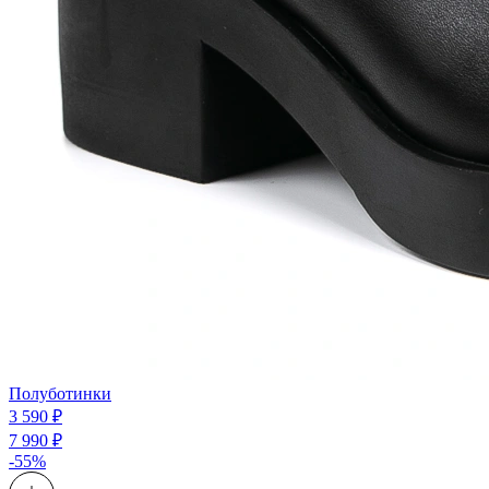
Полуботинки
3 590 ₽
7 990 ₽
-55%