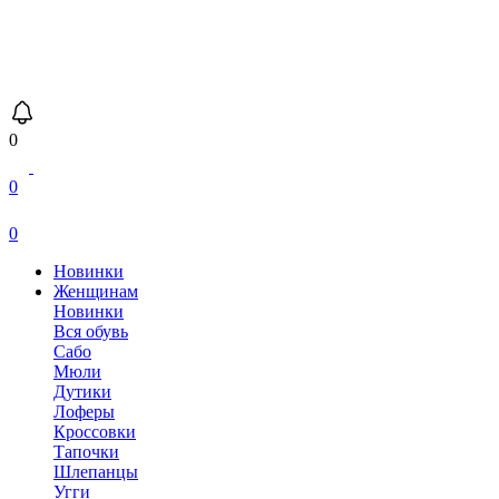
0
0
0
Новинки
Женщинам
Новинки
Вся обувь
Сабо
Мюли
Дутики
Лоферы
Кроссовки
Тапочки
Шлепанцы
Угги