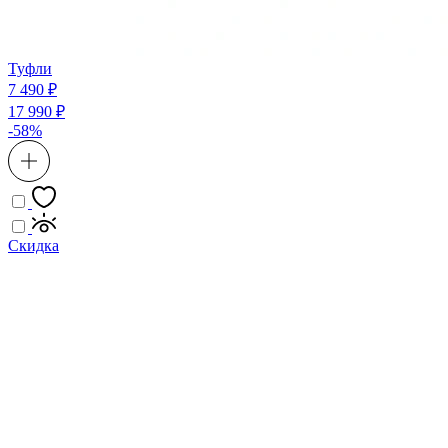
Туфли
7 490 ₽
17 990 ₽
-58%
Скидка