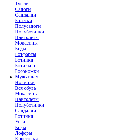
Туфли
Сапоги
Сандалии
Балетки
Полусапоги
Полуботинки
Пантолеты
Мокасины
Кеды
Ботфорты
Ботинки
Ботильоны
Босоножки
Мужчинам
Новинки
Вся обувь
Мокасины
Пантолеты
Полуботинки
Сандалии
Ботинки
Угги
Кеды
Лоферы
Кроссовки