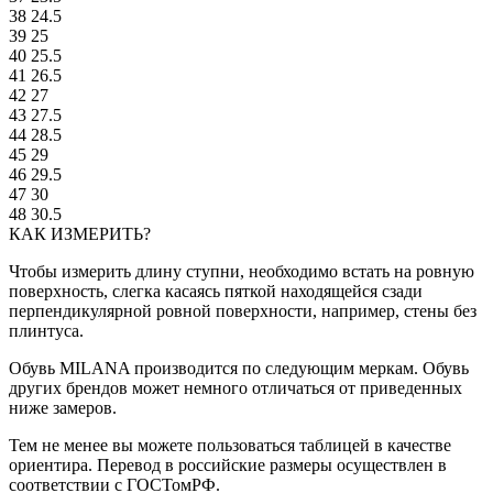
38
24.5
39
25
40
25.5
41
26.5
42
27
43
27.5
44
28.5
45
29
46
29.5
47
30
48
30.5
КАК ИЗМЕРИТЬ?
Чтобы измерить длину ступни, необходимо встать на ровную
поверхность, слегка касаясь пяткой находящейся сзади
перпендикулярной ровной поверхности, например, стены без
плинтуса.
Обувь MILANA производится по следующим меркам. Обувь
других брендов может немного отличаться от приведенных
ниже замеров.
Тем не менее вы можете пользоваться таблицей в качестве
ориентира. Перевод в российские размеры осуществлен в
соответствии с ГОСТомРФ.