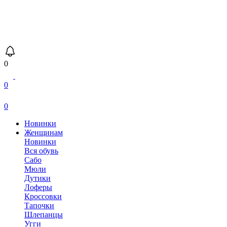
0
0
0
Новинки
Женщинам
Новинки
Вся обувь
Сабо
Мюли
Дутики
Лоферы
Кроссовки
Тапочки
Шлепанцы
Угги