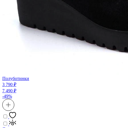
Полуботинки
3 790 ₽
7 490 ₽
-49%