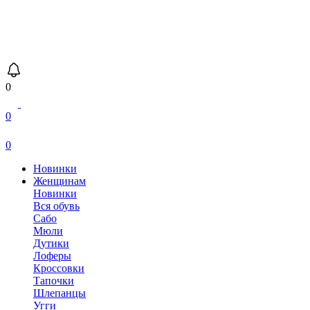
0
0
0
Новинки
Женщинам
Новинки
Вся обувь
Сабо
Мюли
Дутики
Лоферы
Кроссовки
Тапочки
Шлепанцы
Угги