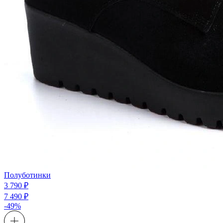
Полуботинки
3 790 ₽
7 490 ₽
-49%