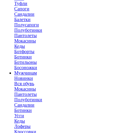
Туфли
Сапоги
Сандалии
Балетки
Полусапоги
Полуботинки
Пантолеты
Мокасины
Кеды
Ботфорты
Ботинки
Ботильоны
Босоножки
Мужчинам
Новинки
Вся обувь
Мокасины
Пантолеты
Полуботинки
Сандалии
Ботинки
Угги
Кеды
Лоферы
Кроссовки