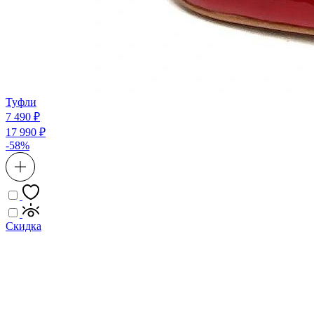
Туфли
7 490 ₽
17 990 ₽
-58%
Скидка