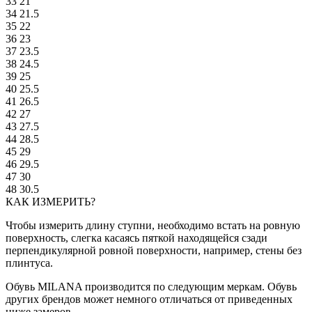
33
21
34
21.5
35
22
36
23
37
23.5
38
24.5
39
25
40
25.5
41
26.5
42
27
43
27.5
44
28.5
45
29
46
29.5
47
30
48
30.5
КАК ИЗМЕРИТЬ?
Чтобы измерить длину ступни, необходимо встать на ровную
поверхность, слегка касаясь пяткой находящейся сзади
перпендикулярной ровной поверхности, например, стены без
плинтуса.
Обувь MILANA производится по следующим меркам. Обувь
других брендов может немного отличаться от приведенных
ниже замеров.