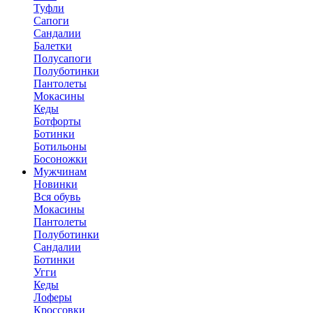
Туфли
Сапоги
Сандалии
Балетки
Полусапоги
Полуботинки
Пантолеты
Мокасины
Кеды
Ботфорты
Ботинки
Ботильоны
Босоножки
Мужчинам
Новинки
Вся обувь
Мокасины
Пантолеты
Полуботинки
Сандалии
Ботинки
Угги
Кеды
Лоферы
Кроссовки