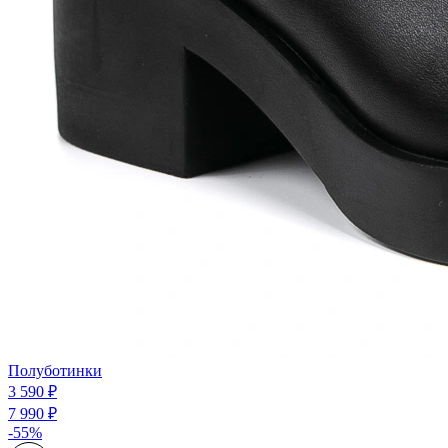
Полуботинки
3 590 ₽
7 990 ₽
-55%