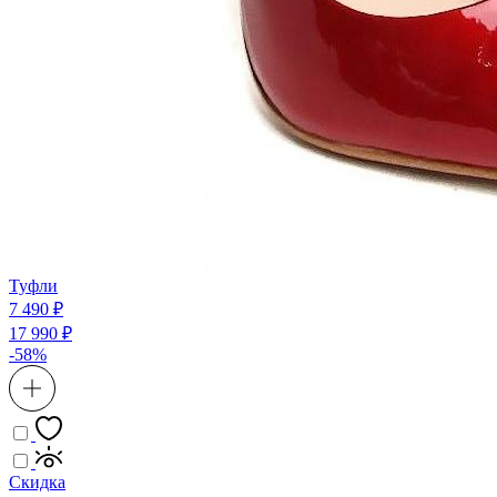
Туфли
7 490 ₽
17 990 ₽
-58%
Скидка