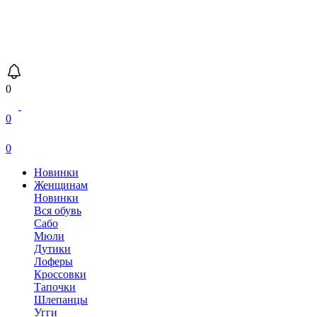
0
0
0
Новинки
Женщинам
Новинки
Вся обувь
Сабо
Мюли
Дутики
Лоферы
Кроссовки
Тапочки
Шлепанцы
Угги