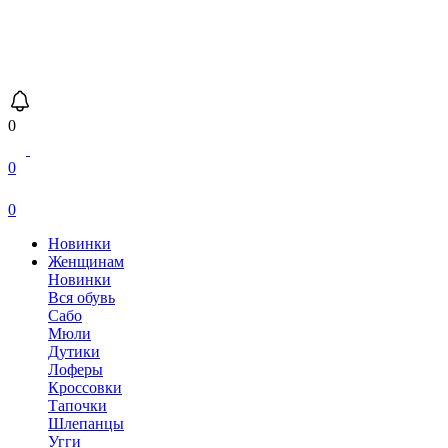
0
0
0
Новинки
Женщинам
Новинки
Вся обувь
Сабо
Мюли
Дутики
Лоферы
Кроссовки
Тапочки
Шлепанцы
Угги