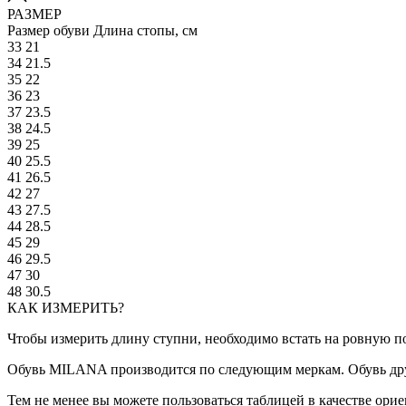
РАЗМЕР
Размер обуви
Длина стопы, см
33
21
34
21.5
35
22
36
23
37
23.5
38
24.5
39
25
40
25.5
41
26.5
42
27
43
27.5
44
28.5
45
29
46
29.5
47
30
48
30.5
КАК ИЗМЕРИТЬ?
Чтобы измерить длину ступни, необходимо встать на ровную по
Обувь MILANA производится по следующим меркам. Обувь дру
Тем не менее вы можете пользоваться таблицей в качестве ор