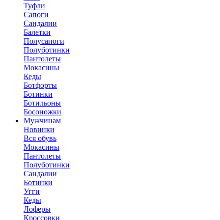
Туфли
Сапоги
Сандалии
Балетки
Полусапоги
Полуботинки
Пантолеты
Мокасины
Кеды
Ботфорты
Ботинки
Ботильоны
Босоножки
Мужчинам
Новинки
Вся обувь
Мокасины
Пантолеты
Полуботинки
Сандалии
Ботинки
Угги
Кеды
Лоферы
Кроссовки