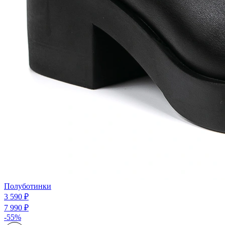
Полуботинки
3 590 ₽
7 990 ₽
-55%