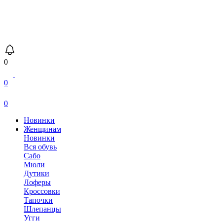
0
0
0
Новинки
Женщинам
Новинки
Вся обувь
Сабо
Мюли
Дутики
Лоферы
Кроссовки
Тапочки
Шлепанцы
Угги