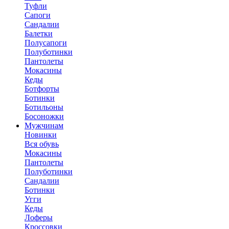
Туфли
Сапоги
Сандалии
Балетки
Полусапоги
Полуботинки
Пантолеты
Мокасины
Кеды
Ботфорты
Ботинки
Ботильоны
Босоножки
Мужчинам
Новинки
Вся обувь
Мокасины
Пантолеты
Полуботинки
Сандалии
Ботинки
Угги
Кеды
Лоферы
Кроссовки