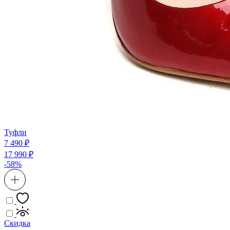
Туфли
7 490 ₽
17 990 ₽
-58%
Скидка