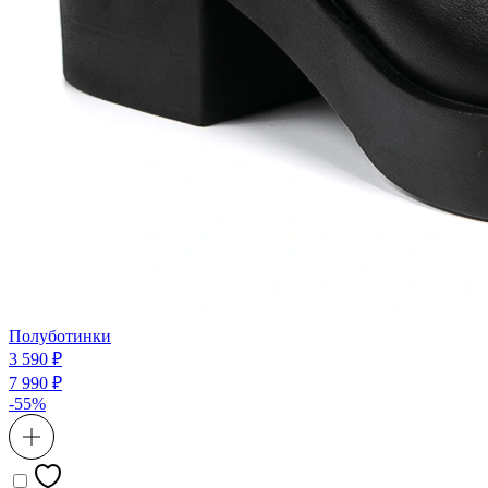
Полуботинки
3 590 ₽
7 990 ₽
-55%