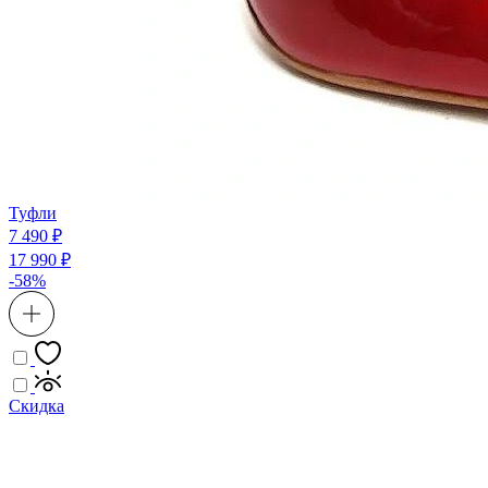
Туфли
7 490 ₽
17 990 ₽
-58%
Скидка