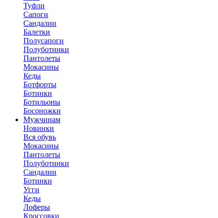
Туфли
Сапоги
Сандалии
Балетки
Полусапоги
Полуботинки
Пантолеты
Мокасины
Кеды
Ботфорты
Ботинки
Ботильоны
Босоножки
Мужчинам
Новинки
Вся обувь
Мокасины
Пантолеты
Полуботинки
Сандалии
Ботинки
Угги
Кеды
Лоферы
Кроссовки