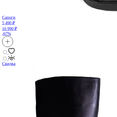
Сапоги
5 490 ₽
16 990 ₽
-67%
Скидка