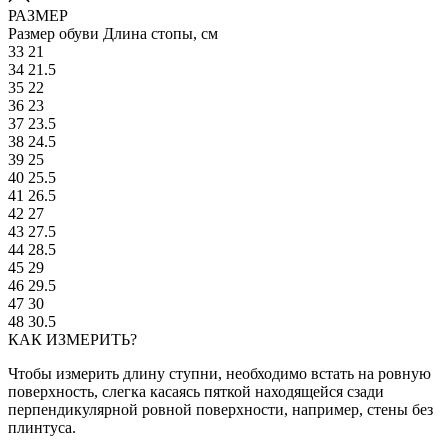
РАЗМЕР
Размер обуви
Длина стопы, см
33
21
34
21.5
35
22
36
23
37
23.5
38
24.5
39
25
40
25.5
41
26.5
42
27
43
27.5
44
28.5
45
29
46
29.5
47
30
48
30.5
КАК ИЗМЕРИТЬ?
Чтобы измерить длину ступни, необходимо встать на ровную
поверхность, слегка касаясь пяткой находящейся сзади
перпендикулярной ровной поверхности, например, стены без
плинтуса.