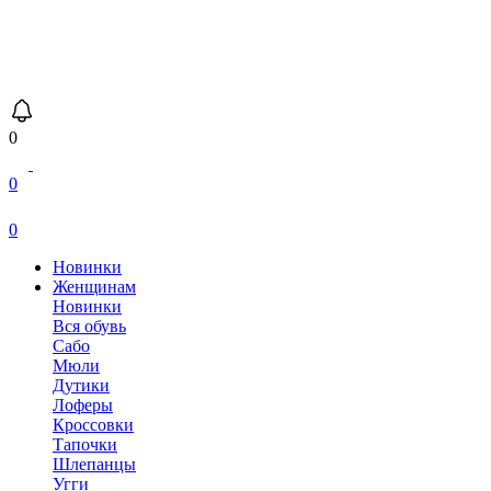
0
0
0
Новинки
Женщинам
Новинки
Вся обувь
Сабо
Мюли
Дутики
Лоферы
Кроссовки
Тапочки
Шлепанцы
Угги