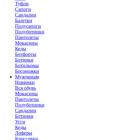
Туфли
Сапоги
Сандалии
Балетки
Полусапоги
Полуботинки
Пантолеты
Мокасины
Кеды
Ботфорты
Ботинки
Ботильоны
Босоножки
Мужчинам
Новинки
Вся обувь
Мокасины
Пантолеты
Полуботинки
Сандалии
Ботинки
Угги
Кеды
Лоферы
Кроссовки