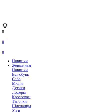
0
0
0
Новинки
Женщинам
Новинки
Вся обувь
Сабо
Мюли
Дутики
Лоферы
Кроссовки
Тапочки
Шлепанцы
Угги