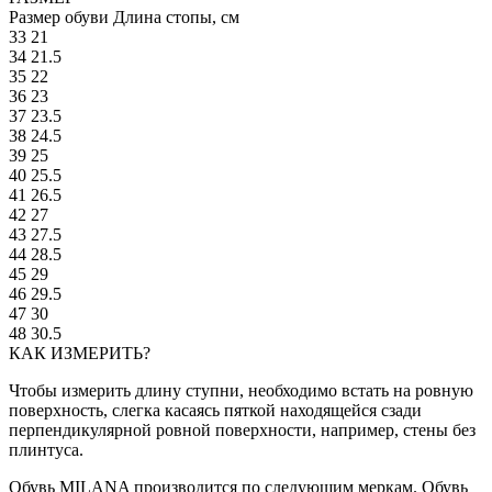
Размер обуви
Длина стопы, см
33
21
34
21.5
35
22
36
23
37
23.5
38
24.5
39
25
40
25.5
41
26.5
42
27
43
27.5
44
28.5
45
29
46
29.5
47
30
48
30.5
КАК ИЗМЕРИТЬ?
Чтобы измерить длину ступни, необходимо встать на ровную
поверхность, слегка касаясь пяткой находящейся сзади
перпендикулярной ровной поверхности, например, стены без
плинтуса.
Обувь MILANA производится по следующим меркам. Обувь