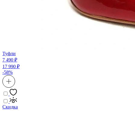
Туфли
7 490 ₽
17 990 ₽
-58%
Скидка