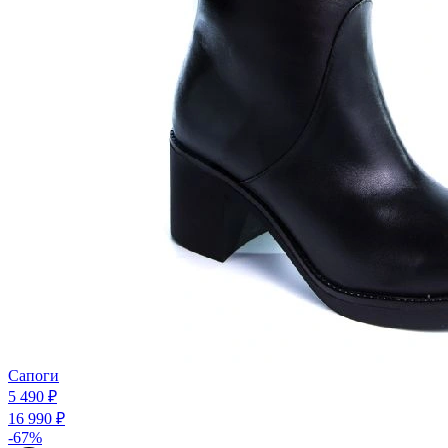
Сапоги
5 490 ₽
16 990 ₽
-67%