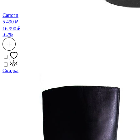
Сапоги
5 490 ₽
16 990 ₽
-67%
Скидка