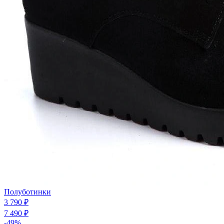
Полуботинки
3 790 ₽
7 490 ₽
-49%