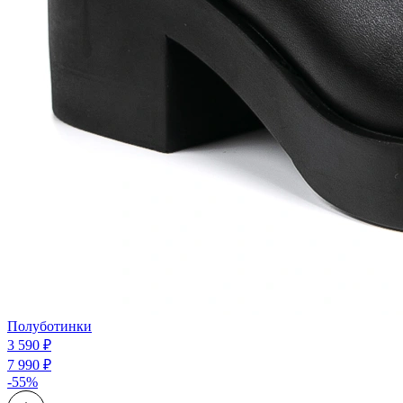
Полуботинки
3 590 ₽
7 990 ₽
-55%