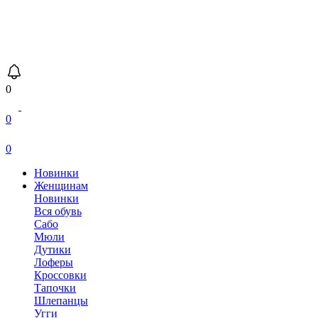
0
0
0
Новинки
Женщинам
Новинки
Вся обувь
Сабо
Мюли
Дутики
Лоферы
Кроссовки
Тапочки
Шлепанцы
Угги