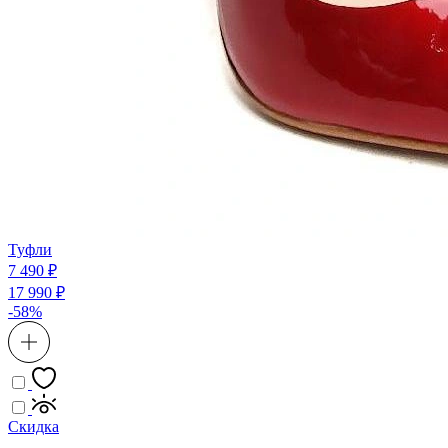
Туфли
7 490 ₽
17 990 ₽
-58%
Скидка