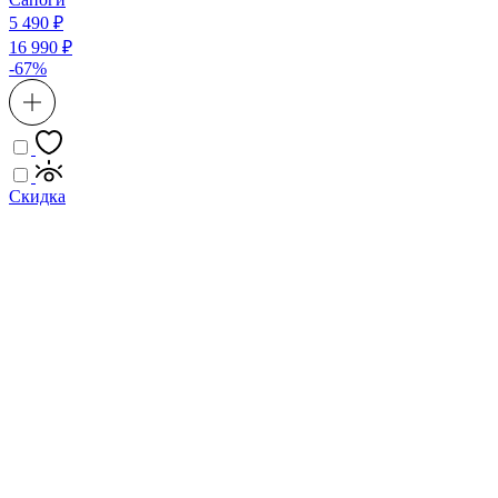
5 490 ₽
16 990 ₽
-67%
Скидка