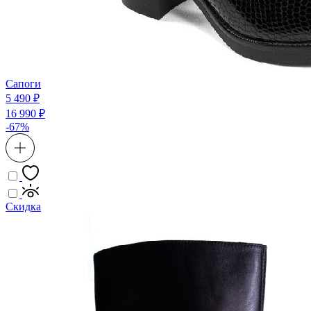
Сапоги
5 490 ₽
16 990 ₽
-67%
Скидка