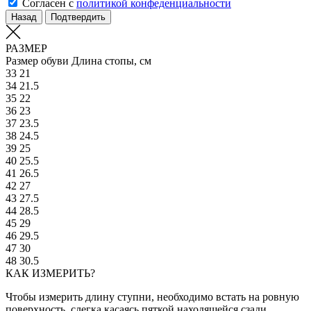
Согласен с
политикой конфеденциальности
Назад
Подтвердить
РАЗМЕР
Размер обуви
Длина стопы, см
33
21
34
21.5
35
22
36
23
37
23.5
38
24.5
39
25
40
25.5
41
26.5
42
27
43
27.5
44
28.5
45
29
46
29.5
47
30
48
30.5
КАК ИЗМЕРИТЬ?
Чтобы измерить длину ступни, необходимо встать на ровную
поверхность, слегка касаясь пяткой находящейся сзади