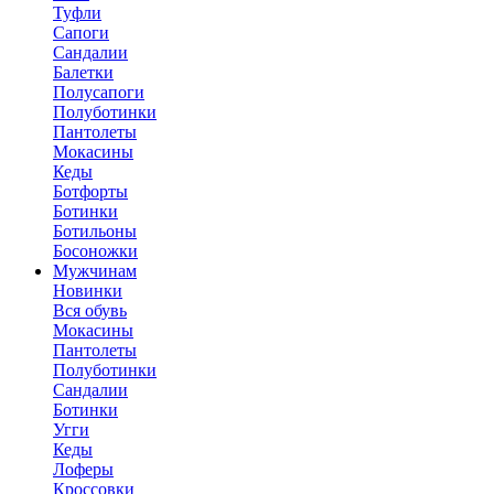
Туфли
Сапоги
Сандалии
Балетки
Полусапоги
Полуботинки
Пантолеты
Мокасины
Кеды
Ботфорты
Ботинки
Ботильоны
Босоножки
Мужчинам
Новинки
Вся обувь
Мокасины
Пантолеты
Полуботинки
Сандалии
Ботинки
Угги
Кеды
Лоферы
Кроссовки