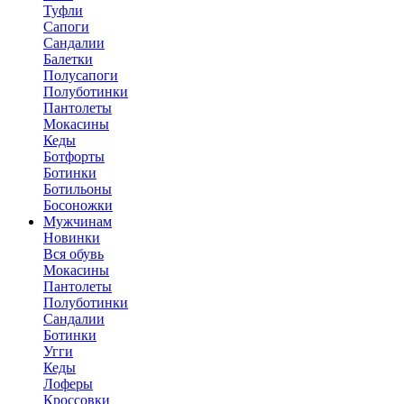
Туфли
Сапоги
Сандалии
Балетки
Полусапоги
Полуботинки
Пантолеты
Мокасины
Кеды
Ботфорты
Ботинки
Ботильоны
Босоножки
Мужчинам
Новинки
Вся обувь
Мокасины
Пантолеты
Полуботинки
Сандалии
Ботинки
Угги
Кеды
Лоферы
Кроссовки