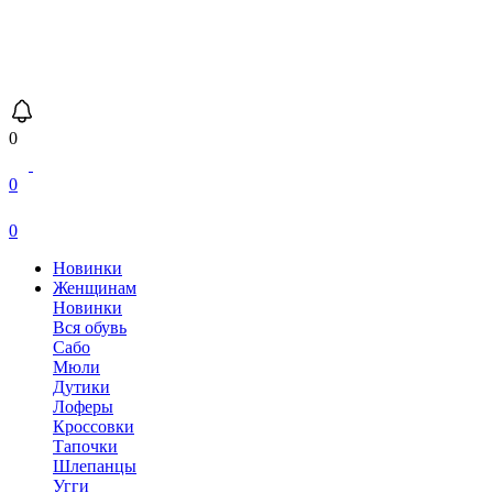
0
0
0
Новинки
Женщинам
Новинки
Вся обувь
Сабо
Мюли
Дутики
Лоферы
Кроссовки
Тапочки
Шлепанцы
Угги