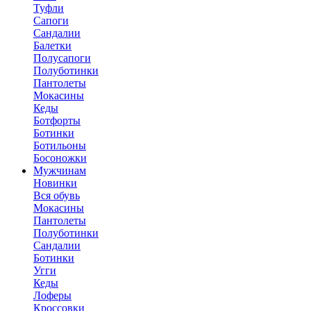
Туфли
Сапоги
Сандалии
Балетки
Полусапоги
Полуботинки
Пантолеты
Мокасины
Кеды
Ботфорты
Ботинки
Ботильоны
Босоножки
Мужчинам
Новинки
Вся обувь
Мокасины
Пантолеты
Полуботинки
Сандалии
Ботинки
Угги
Кеды
Лоферы
Кроссовки