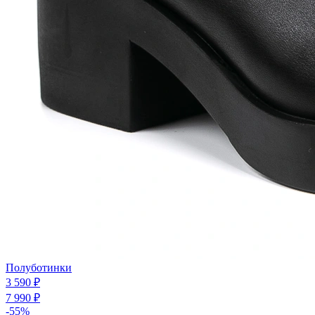
Полуботинки
3 590 ₽
7 990 ₽
-55%