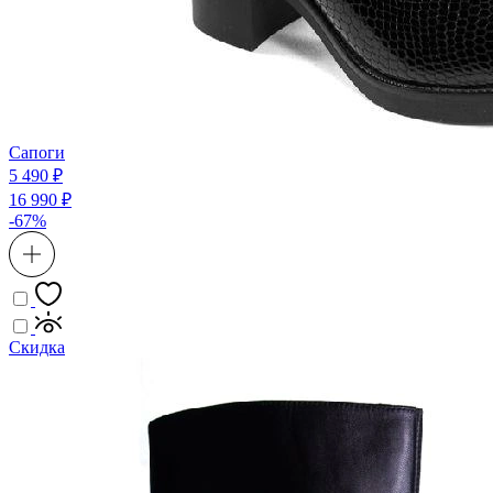
Сапоги
5 490 ₽
16 990 ₽
-67%
Скидка