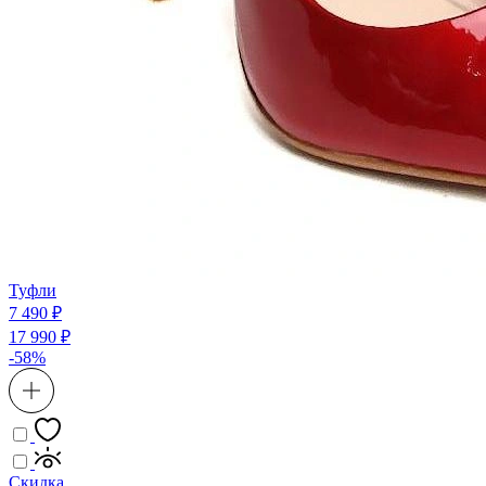
Туфли
7 490 ₽
17 990 ₽
-58%
Скидка