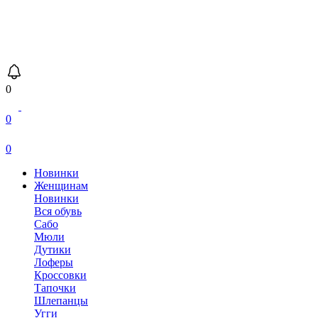
0
0
0
Новинки
Женщинам
Новинки
Вся обувь
Сабо
Мюли
Дутики
Лоферы
Кроссовки
Тапочки
Шлепанцы
Угги