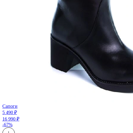
Сапоги
5 490 ₽
16 990 ₽
-67%