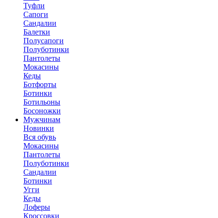
Туфли
Сапоги
Сандалии
Балетки
Полусапоги
Полуботинки
Пантолеты
Мокасины
Кеды
Ботфорты
Ботинки
Ботильоны
Босоножки
Мужчинам
Новинки
Вся обувь
Мокасины
Пантолеты
Полуботинки
Сандалии
Ботинки
Угги
Кеды
Лоферы
Кроссовки