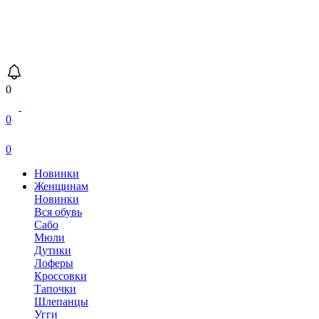
0
0
0
Новинки
Женщинам
Новинки
Вся обувь
Сабо
Мюли
Дутики
Лоферы
Кроссовки
Тапочки
Шлепанцы
Угги