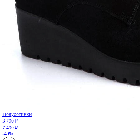
Полуботинки
3 790 ₽
7 490 ₽
-49%