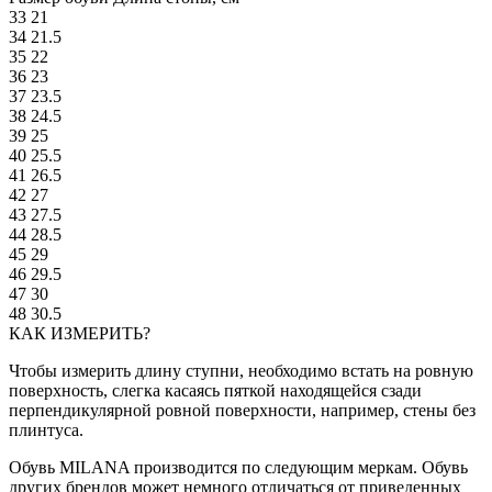
33
21
34
21.5
35
22
36
23
37
23.5
38
24.5
39
25
40
25.5
41
26.5
42
27
43
27.5
44
28.5
45
29
46
29.5
47
30
48
30.5
КАК ИЗМЕРИТЬ?
Чтобы измерить длину ступни, необходимо встать на ровную
поверхность, слегка касаясь пяткой находящейся сзади
перпендикулярной ровной поверхности, например, стены без
плинтуса.
Обувь MILANA производится по следующим меркам. Обувь
других брендов может немного отличаться от приведенных