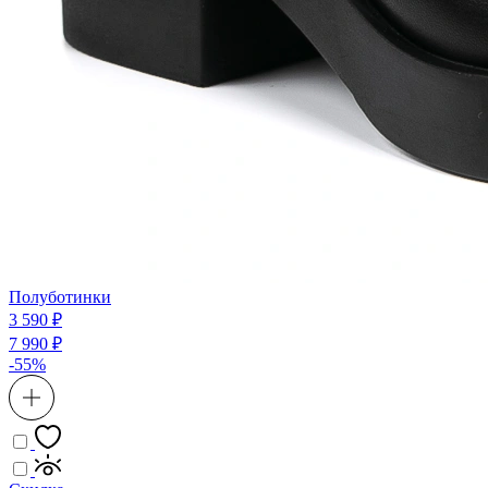
Полуботинки
3 590 ₽
7 990 ₽
-55%