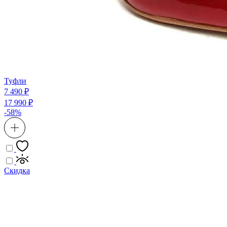
Туфли
7 490 ₽
17 990 ₽
-58%
Скидка