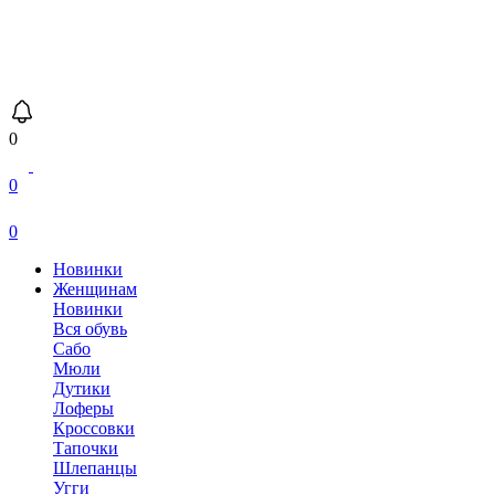
0
0
0
Новинки
Женщинам
Новинки
Вся обувь
Сабо
Мюли
Дутики
Лоферы
Кроссовки
Тапочки
Шлепанцы
Угги