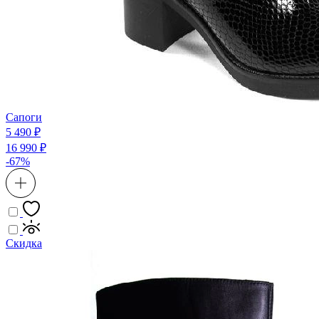
Сапоги
5 490 ₽
16 990 ₽
-67%
Скидка