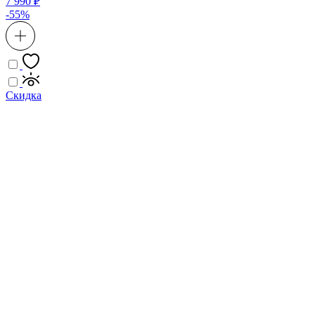
7 990 ₽
-55%
Скидка