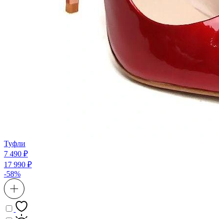
Туфли
7 490 ₽
17 990 ₽
-58%