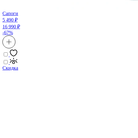
Сапоги
5 490 ₽
16 990 ₽
-67%
Скидка