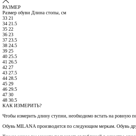
РАЗМЕР
Размер обуви
Длина стопы, см
33
21
34
21.5
35
22
36
23
37
23.5
38
24.5
39
25
40
25.5
41
26.5
42
27
43
27.5
44
28.5
45
29
46
29.5
47
30
48
30.5
КАК ИЗМЕРИТЬ?
Чтобы измерить длину ступни, необходимо встать на ровную по
Обувь MILANA производится по следующим меркам. Обувь дру