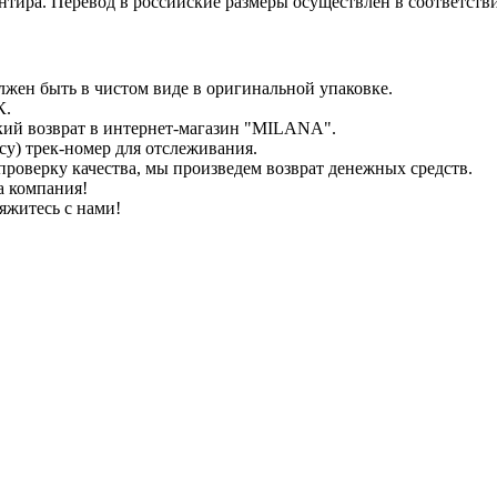
иентира. Перевод в российские размеры осуществлен в соответс
лжен быть в чистом виде в оригинальной упаковке.
К.
кий возврат в интернет-магазин "MILANA".
у) трек-номер для отслеживания.
проверку качества, мы произведем возврат денежных средств.
а компания!
яжитесь с нами!