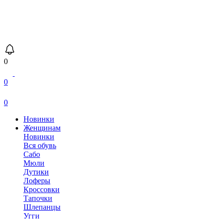
0
0
0
Новинки
Женщинам
Новинки
Вся обувь
Сабо
Мюли
Дутики
Лоферы
Кроссовки
Тапочки
Шлепанцы
Угги