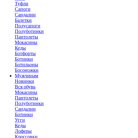
Туфли
Сапоги
Сандалии
Балетки
Полусапоги
Полуботинки
Пантолеты
Мокасины
Кеды
Ботфорты
Ботинки
Ботильоны
Босоножки
Мужчинам
Новинки
Вся обувь
Мокасины
Пантолеты
Полуботинки
Сандалии
Ботинки
Угги
Кеды
Лоферы
Кроссовки