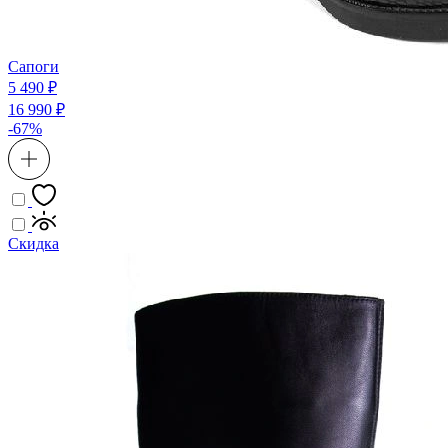
Сапоги
5 490 ₽
16 990 ₽
-67%
Скидка