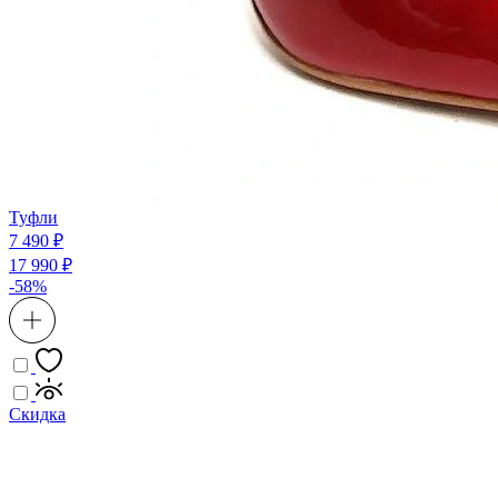
Туфли
7 490 ₽
17 990 ₽
-58%
Скидка