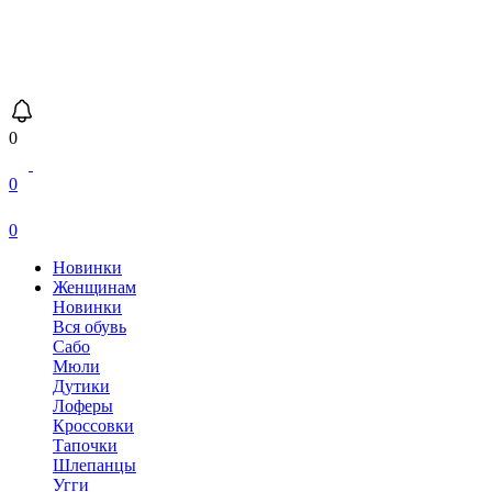
0
0
0
Новинки
Женщинам
Новинки
Вся обувь
Сабо
Мюли
Дутики
Лоферы
Кроссовки
Тапочки
Шлепанцы
Угги