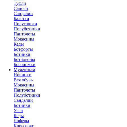
Туфли
Сапоги
Сандалии
Балетки
Полусапоги
Полуботинки
Пантолеты
Мокасины
Кеды
Ботфорты
Ботинки
Ботильоны
Босоножки
Мужчинам
Новинки
Вся обувь
Мокасины
Пантолеты
Полуботинки
Сандалии
Ботинки
Угги
Кеды
Лоферы
Кроссовки