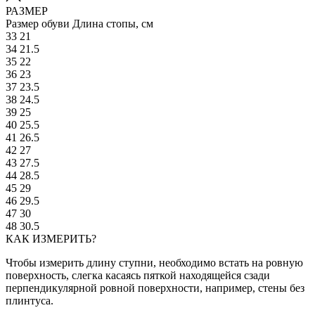
РАЗМЕР
Размер обуви
Длина стопы, см
33
21
34
21.5
35
22
36
23
37
23.5
38
24.5
39
25
40
25.5
41
26.5
42
27
43
27.5
44
28.5
45
29
46
29.5
47
30
48
30.5
КАК ИЗМЕРИТЬ?
Чтобы измерить длину ступни, необходимо встать на ровную
поверхность, слегка касаясь пяткой находящейся сзади
перпендикулярной ровной поверхности, например, стены без
плинтуса.