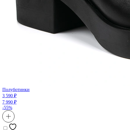
Полуботинки
3 590 ₽
7 990 ₽
-55%