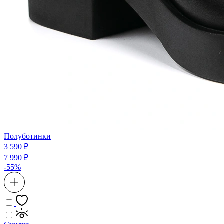
Полуботинки
3 590 ₽
7 990 ₽
-55%