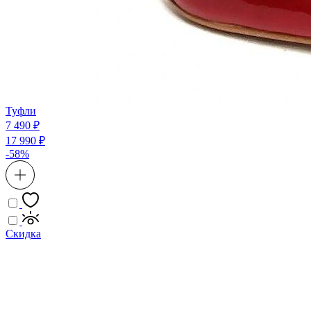
Туфли
7 490 ₽
17 990 ₽
-58%
Скидка