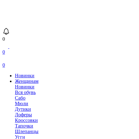
0
0
0
Новинки
Женщинам
Новинки
Вся обувь
Сабо
Мюли
Дутики
Лоферы
Кроссовки
Тапочки
Шлепанцы
Угги