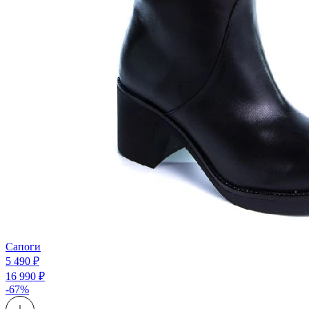
Сапоги
5 490 ₽
16 990 ₽
-67%