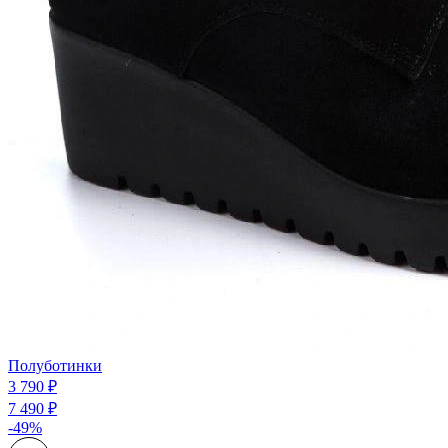
Полуботинки
3 790 ₽
7 490 ₽
-49%