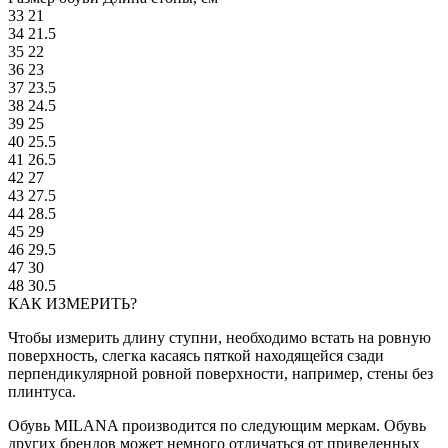
33
21
34
21.5
35
22
36
23
37
23.5
38
24.5
39
25
40
25.5
41
26.5
42
27
43
27.5
44
28.5
45
29
46
29.5
47
30
48
30.5
КАК ИЗМЕРИТЬ?
Чтобы измерить длину ступни, необходимо встать на ровную
поверхность, слегка касаясь пяткой находящейся сзади
перпендикулярной ровной поверхности, например, стены без
плинтуса.
Обувь MILANA производится по следующим меркам. Обувь
других брендов может немного отличаться от приведенных