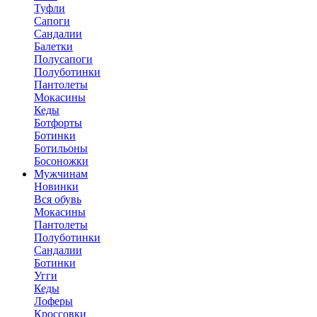
Туфли
Сапоги
Сандалии
Балетки
Полусапоги
Полуботинки
Пантолеты
Мокасины
Кеды
Ботфорты
Ботинки
Ботильоны
Босоножки
Мужчинам
Новинки
Вся обувь
Мокасины
Пантолеты
Полуботинки
Сандалии
Ботинки
Угги
Кеды
Лоферы
Кроссовки