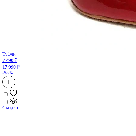
Туфли
7 490 ₽
17 990 ₽
-58%
Скидка