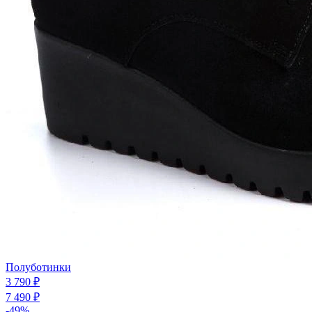
Полуботинки
3 790 ₽
7 490 ₽
-49%