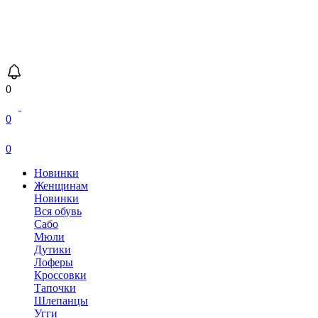
0
0
0
Новинки
Женщинам
Новинки
Вся обувь
Сабо
Мюли
Дутики
Лоферы
Кроссовки
Тапочки
Шлепанцы
Угги