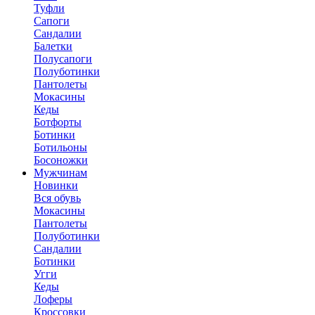
Туфли
Сапоги
Сандалии
Балетки
Полусапоги
Полуботинки
Пантолеты
Мокасины
Кеды
Ботфорты
Ботинки
Ботильоны
Босоножки
Мужчинам
Новинки
Вся обувь
Мокасины
Пантолеты
Полуботинки
Сандалии
Ботинки
Угги
Кеды
Лоферы
Кроссовки