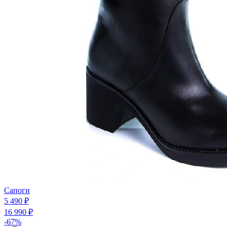
Сапоги
5 490 ₽
16 990 ₽
-67%