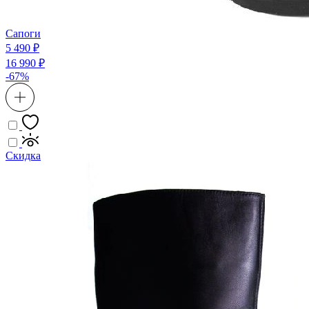
Сапоги
5 490 ₽
16 990 ₽
-67%
Скидка