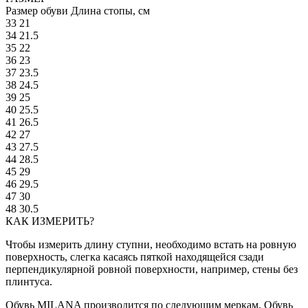
Размер обуви
Длина стопы, см
33
21
34
21.5
35
22
36
23
37
23.5
38
24.5
39
25
40
25.5
41
26.5
42
27
43
27.5
44
28.5
45
29
46
29.5
47
30
48
30.5
КАК ИЗМЕРИТЬ?
Чтобы измерить длину ступни, необходимо встать на ровную
поверхность, слегка касаясь пяткой находящейся сзади
перпендикулярной ровной поверхности, например, стены без
плинтуса.
Обувь MILANA производится по следующим меркам. Обувь