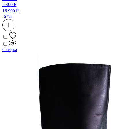
5 490 ₽
16 990 ₽
-67%
Скидка