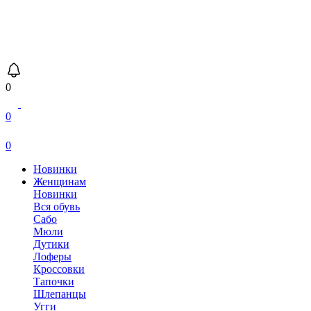
0
0
0
Новинки
Женщинам
Новинки
Вся обувь
Сабо
Мюли
Дутики
Лоферы
Кроссовки
Тапочки
Шлепанцы
Угги