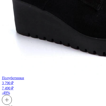
Полуботинки
3 790 ₽
7 490 ₽
-49%