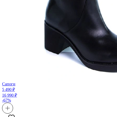
Сапоги
5 490 ₽
16 990 ₽
-67%