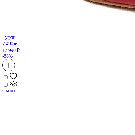
Туфли
7 490 ₽
17 990 ₽
-58%
Скидка