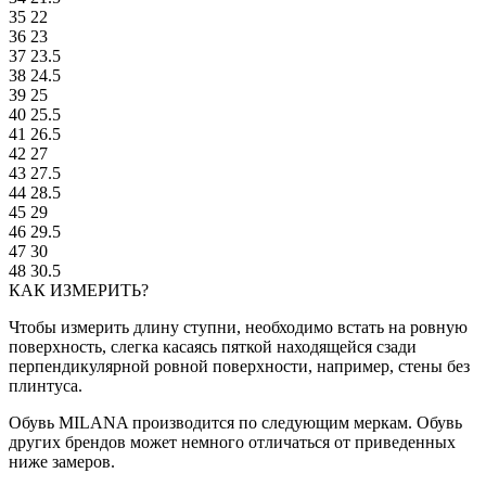
35
22
36
23
37
23.5
38
24.5
39
25
40
25.5
41
26.5
42
27
43
27.5
44
28.5
45
29
46
29.5
47
30
48
30.5
КАК ИЗМЕРИТЬ?
Чтобы измерить длину ступни, необходимо встать на ровную
поверхность, слегка касаясь пяткой находящейся сзади
перпендикулярной ровной поверхности, например, стены без
плинтуса.
Обувь MILANA производится по следующим меркам. Обувь
других брендов может немного отличаться от приведенных
ниже замеров.