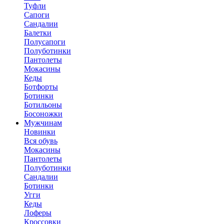
Туфли
Сапоги
Сандалии
Балетки
Полусапоги
Полуботинки
Пантолеты
Мокасины
Кеды
Ботфорты
Ботинки
Ботильоны
Босоножки
Мужчинам
Новинки
Вся обувь
Мокасины
Пантолеты
Полуботинки
Сандалии
Ботинки
Угги
Кеды
Лоферы
Кроссовки