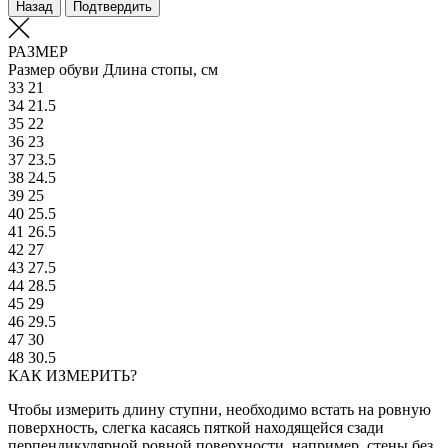
Назад
Подтвердить
РАЗМЕР
Размер обуви
Длина стопы, см
33
21
34
21.5
35
22
36
23
37
23.5
38
24.5
39
25
40
25.5
41
26.5
42
27
43
27.5
44
28.5
45
29
46
29.5
47
30
48
30.5
КАК ИЗМЕРИТЬ?
Чтобы измерить длину ступни, необходимо встать на ровную
поверхность, слегка касаясь пяткой находящейся сзади
перпендикулярной ровной поверхности, например, стены без