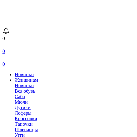
0
0
0
Новинки
Женщинам
Новинки
Вся обувь
Сабо
Мюли
Дутики
Лоферы
Кроссовки
Тапочки
Шлепанцы
Угги