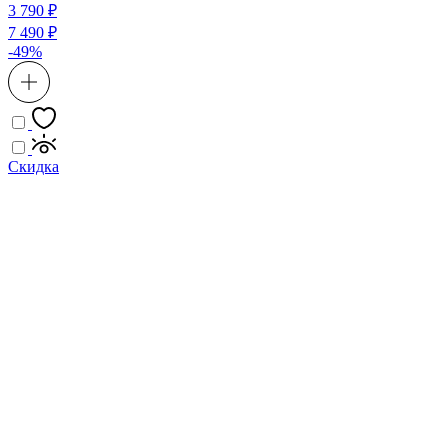
3 790 ₽
7 490 ₽
-49%
Скидка