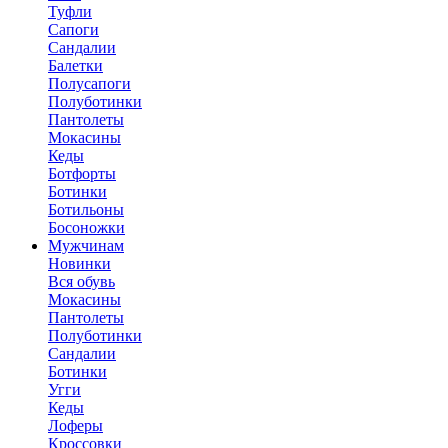
Туфли
Сапоги
Сандалии
Балетки
Полусапоги
Полуботинки
Пантолеты
Мокасины
Кеды
Ботфорты
Ботинки
Ботильоны
Босоножки
Мужчинам
Новинки
Вся обувь
Мокасины
Пантолеты
Полуботинки
Сандалии
Ботинки
Угги
Кеды
Лоферы
Кроссовки