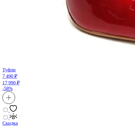
Туфли
7 490 ₽
17 990 ₽
-58%
Скидка