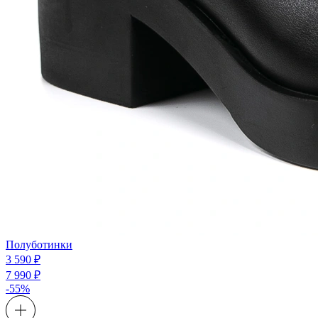
Полуботинки
3 590 ₽
7 990 ₽
-55%