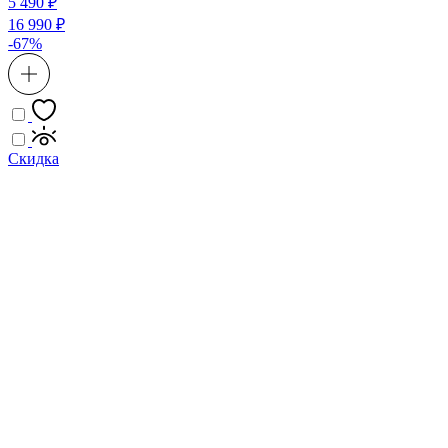
5 490 ₽
16 990 ₽
-67%
Скидка