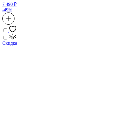
7 490 ₽
-49%
Скидка