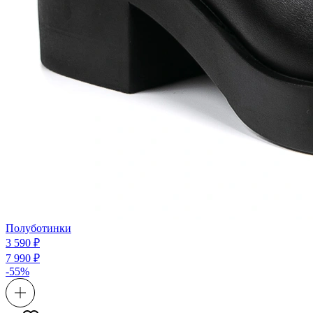
Полуботинки
3 590 ₽
7 990 ₽
-55%