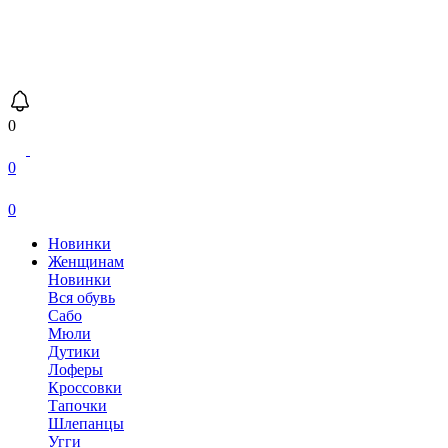
0
0
0
Новинки
Женщинам
Новинки
Вся обувь
Сабо
Мюли
Дутики
Лоферы
Кроссовки
Тапочки
Шлепанцы
Угги