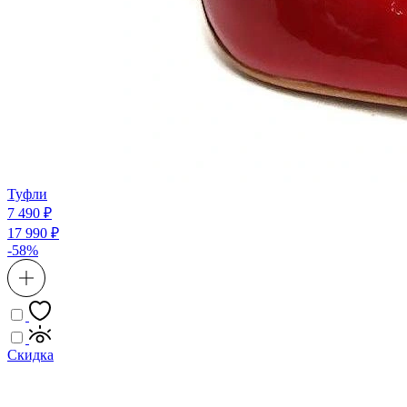
Туфли
7 490 ₽
17 990 ₽
-58%
Скидка