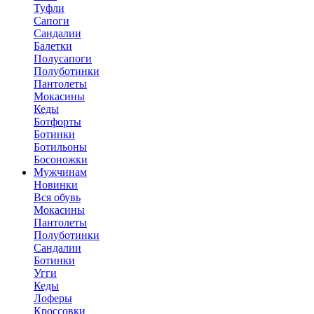
Туфли
Сапоги
Сандалии
Балетки
Полусапоги
Полуботинки
Пантолеты
Мокасины
Кеды
Ботфорты
Ботинки
Ботильоны
Босоножки
Мужчинам
Новинки
Вся обувь
Мокасины
Пантолеты
Полуботинки
Сандалии
Ботинки
Угги
Кеды
Лоферы
Кроссовки