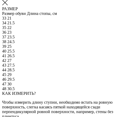
РАЗМЕР
Размер обуви
Длина стопы, см
33
21
34
21.5
35
22
36
23
37
23.5
38
24.5
39
25
40
25.5
41
26.5
42
27
43
27.5
44
28.5
45
29
46
29.5
47
30
48
30.5
КАК ИЗМЕРИТЬ?
Чтобы измерить длину ступни, необходимо встать на ровную
поверхность, слегка касаясь пяткой находящейся сзади
перпендикулярной ровной поверхности, например, стены без
плинтуса.