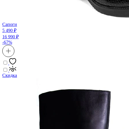
Сапоги
5 490 ₽
16 990 ₽
-67%
Скидка