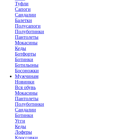
Туфли
Сапоги
Сандалии
Балетки
Полусапоги
Полуботинки
Пантолеты
Мокасины
Кеды
Ботфорты
Ботинки
Ботильоны
Босоножки
Мужчинам
Новинки
Вся обувь
Мокасины
Пантолеты
Полуботинки
Сандалии
Ботинки
Угги
Кеды
Лоферы
Кроссовки