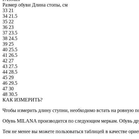
Размер обуви
Длина стопы, см
33
21
34
21.5
35
22
36
23
37
23.5
38
24.5
39
25
40
25.5
41
26.5
42
27
43
27.5
44
28.5
45
29
46
29.5
47
30
48
30.5
КАК ИЗМЕРИТЬ?
Чтобы измерить длину ступни, необходимо встать на ровную по
Обувь MILANA производится по следующим меркам. Обувь дру
Тем не менее вы можете пользоваться таблицей в качестве ор