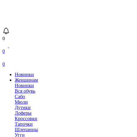
0
0
0
Новинки
Женщинам
Новинки
Вся обувь
Сабо
Мюли
Дутики
Лоферы
Кроссовки
Тапочки
Шлепанцы
Угги