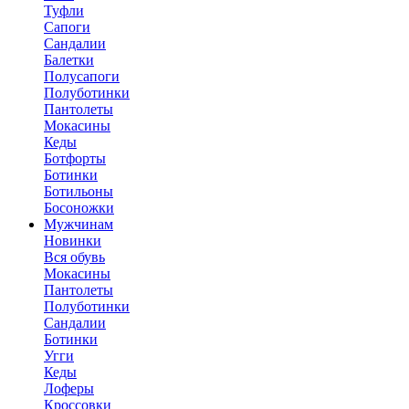
Туфли
Сапоги
Сандалии
Балетки
Полусапоги
Полуботинки
Пантолеты
Мокасины
Кеды
Ботфорты
Ботинки
Ботильоны
Босоножки
Мужчинам
Новинки
Вся обувь
Мокасины
Пантолеты
Полуботинки
Сандалии
Ботинки
Угги
Кеды
Лоферы
Кроссовки