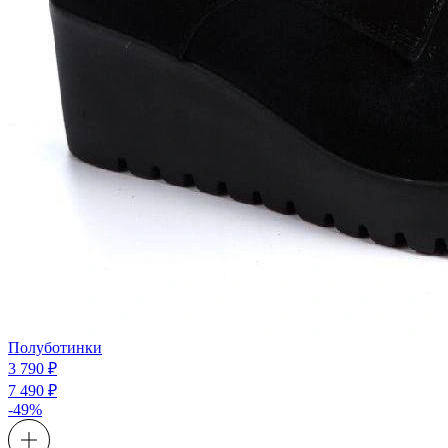
Полуботинки
3 790 ₽
7 490 ₽
-49%