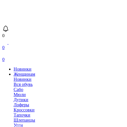
0
0
0
Новинки
Женщинам
Новинки
Вся обувь
Сабо
Мюли
Дутики
Лоферы
Кроссовки
Тапочки
Шлепанцы
Угги