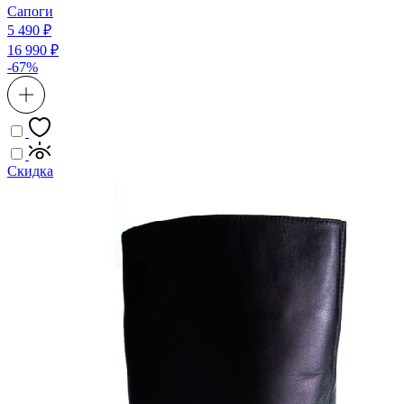
Сапоги
5 490 ₽
16 990 ₽
-67%
Скидка