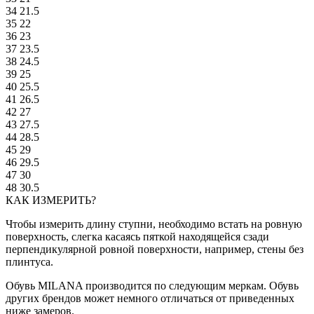
34
21.5
35
22
36
23
37
23.5
38
24.5
39
25
40
25.5
41
26.5
42
27
43
27.5
44
28.5
45
29
46
29.5
47
30
48
30.5
КАК ИЗМЕРИТЬ?
Чтобы измерить длину ступни, необходимо встать на ровную
поверхность, слегка касаясь пяткой находящейся сзади
перпендикулярной ровной поверхности, например, стены без
плинтуса.
Обувь MILANA производится по следующим меркам. Обувь
других брендов может немного отличаться от приведенных
ниже замеров.