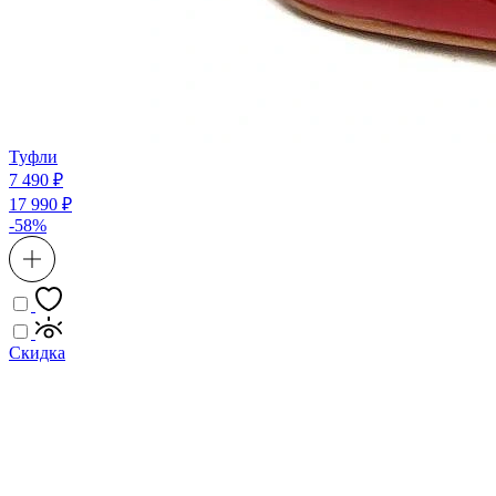
Туфли
7 490 ₽
17 990 ₽
-58%
Скидка