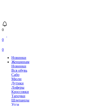
0
0
0
Новинки
Женщинам
Новинки
Вся обувь
Сабо
Мюли
Дутики
Лоферы
Кроссовки
Тапочки
Шлепанцы
Угги