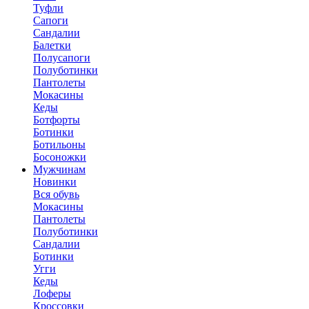
Туфли
Сапоги
Сандалии
Балетки
Полусапоги
Полуботинки
Пантолеты
Мокасины
Кеды
Ботфорты
Ботинки
Ботильоны
Босоножки
Мужчинам
Новинки
Вся обувь
Мокасины
Пантолеты
Полуботинки
Сандалии
Ботинки
Угги
Кеды
Лоферы
Кроссовки