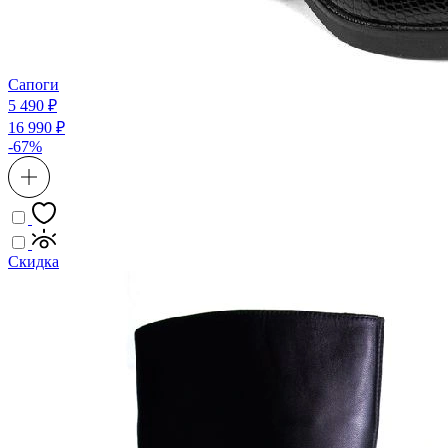
Сапоги
5 490 ₽
16 990 ₽
-67%
Скидка