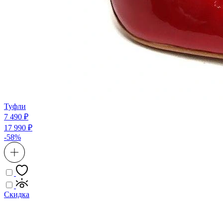
Туфли
7 490 ₽
17 990 ₽
-58%
Скидка