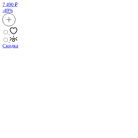
7 490 ₽
-49%
Скидка