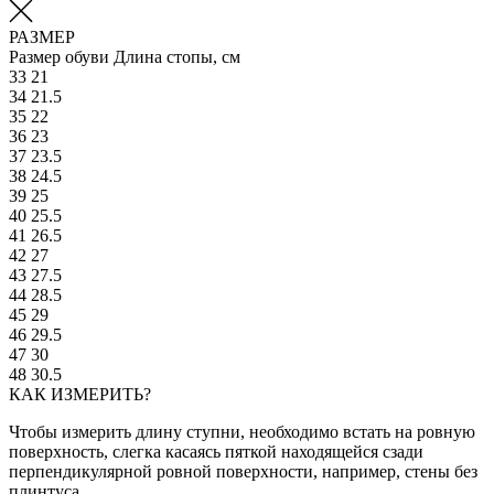
РАЗМЕР
Размер обуви
Длина стопы, см
33
21
34
21.5
35
22
36
23
37
23.5
38
24.5
39
25
40
25.5
41
26.5
42
27
43
27.5
44
28.5
45
29
46
29.5
47
30
48
30.5
КАК ИЗМЕРИТЬ?
Чтобы измерить длину ступни, необходимо встать на ровную
поверхность, слегка касаясь пяткой находящейся сзади
перпендикулярной ровной поверхности, например, стены без
плинтуса.