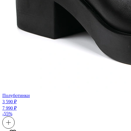
Полуботинки
3 590 ₽
7 990 ₽
-55%