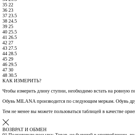
35
22
36
23
37
23.5
38
24.5
39
25
40
25.5
41
26.5
42
27
43
27.5
44
28.5
45
29
46
29.5
47
30
48
30.5
КАК ИЗМЕРИТЬ?
Чтобы измерить длину ступни, необходимо встать на ровную по
Обувь MILANA производится по следующим меркам. Обувь дру
Тем не менее вы можете пользоваться таблицей в качестве ор
ВОЗВРАТ И ОБМЕН
01
Подготовьте посылку. Товар, не бывший в употреблении, до