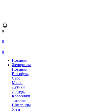
0
0
0
Новинки
Женщинам
Новинки
Вся обувь
Сабо
Мюли
Дутики
Лоферы
Кроссовки
Тапочки
Шлепанцы
Угги