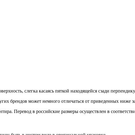
верхность, слегка касаясь пяткой находящейся сзади перпендик
гих брендов может немного отличаться от приведенных ниже з
иентира. Перевод в российские размеры осуществлен в соответс
лжен быть в чистом виде в оригинальной упаковке.