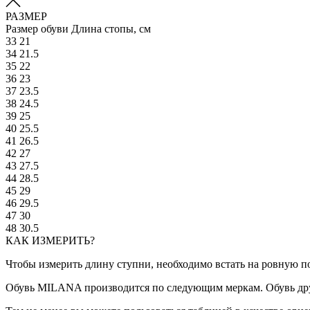
РАЗМЕР
Размер обуви
Длина стопы, см
33
21
34
21.5
35
22
36
23
37
23.5
38
24.5
39
25
40
25.5
41
26.5
42
27
43
27.5
44
28.5
45
29
46
29.5
47
30
48
30.5
КАК ИЗМЕРИТЬ?
Чтобы измерить длину ступни, необходимо встать на ровную по
Обувь MILANA производится по следующим меркам. Обувь дру