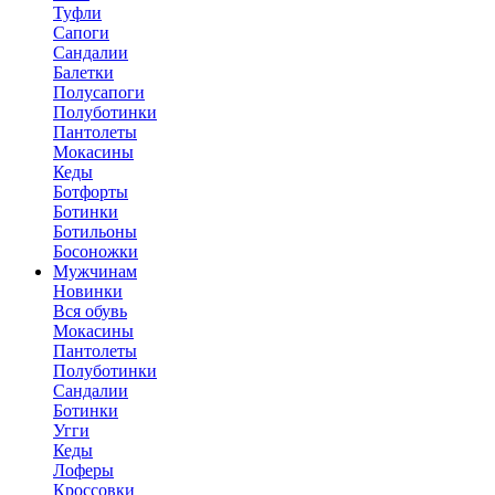
Туфли
Сапоги
Сандалии
Балетки
Полусапоги
Полуботинки
Пантолеты
Мокасины
Кеды
Ботфорты
Ботинки
Ботильоны
Босоножки
Мужчинам
Новинки
Вся обувь
Мокасины
Пантолеты
Полуботинки
Сандалии
Ботинки
Угги
Кеды
Лоферы
Кроссовки