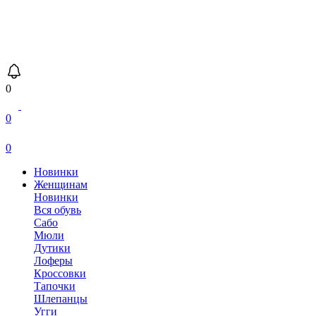
0
0
0
Новинки
Женщинам
Новинки
Вся обувь
Сабо
Мюли
Дутики
Лоферы
Кроссовки
Тапочки
Шлепанцы
Угги