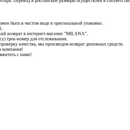
иентира. Перевод в российские размеры осуществлен в соответс
лжен быть в чистом виде в оригинальной упаковке.
К.
кий возврат в интернет-магазин "MILANA".
у) трек-номер для отслеживания.
проверку качества, мы произведем возврат денежных средств.
а компания!
яжитесь с нами!