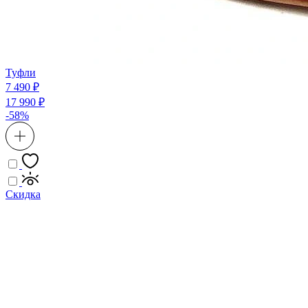
Туфли
7 490 ₽
17 990 ₽
-58%
Скидка