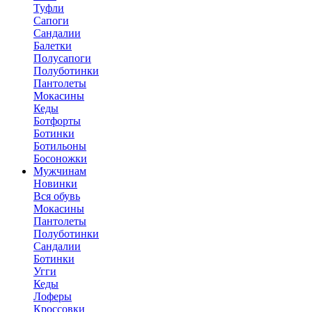
Туфли
Сапоги
Сандалии
Балетки
Полусапоги
Полуботинки
Пантолеты
Мокасины
Кеды
Ботфорты
Ботинки
Ботильоны
Босоножки
Мужчинам
Новинки
Вся обувь
Мокасины
Пантолеты
Полуботинки
Сандалии
Ботинки
Угги
Кеды
Лоферы
Кроссовки