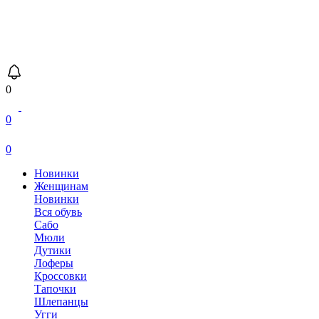
0
0
0
Новинки
Женщинам
Новинки
Вся обувь
Сабо
Мюли
Дутики
Лоферы
Кроссовки
Тапочки
Шлепанцы
Угги