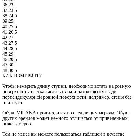
36
23
37
23.5
38
24.5
39
25
40
25.5
41
26.5
42
27
43
27.5
44
28.5
45
29
46
29.5
47
30
48
30.5
КАК ИЗМЕРИТЬ?
Чтобы измерить длину ступни, необходимо встать на ровную
поверхность, слегка касаясь пяткой находящейся сзади
перпендикулярной ровной поверхности, например, стены без
плинтуса.
Обувь MILANA производится по следующим меркам. Обувь
других брендов может немного отличаться от приведенных
ниже замеров.
Тем не менее вы можете пользоваться таблицей в качестве