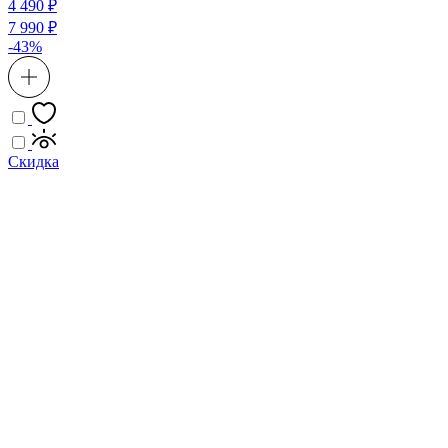
4 490 ₽
7 990 ₽
-43%
Скидка