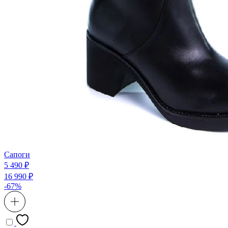
Сапоги
5 490 ₽
16 990 ₽
-67%