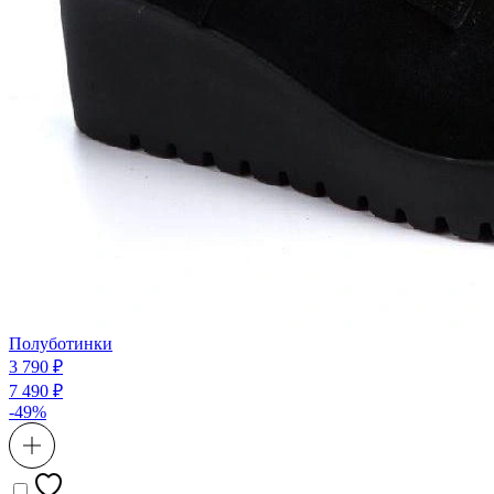
Полуботинки
3 790 ₽
7 490 ₽
-49%