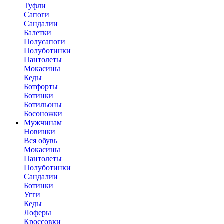
Туфли
Сапоги
Сандалии
Балетки
Полусапоги
Полуботинки
Пантолеты
Мокасины
Кеды
Ботфорты
Ботинки
Ботильоны
Босоножки
Мужчинам
Новинки
Вся обувь
Мокасины
Пантолеты
Полуботинки
Сандалии
Ботинки
Угги
Кеды
Лоферы
Кроссовки