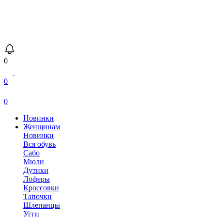
0
0
0
Новинки
Женщинам
Новинки
Вся обувь
Сабо
Мюли
Дутики
Лоферы
Кроссовки
Тапочки
Шлепанцы
Угги