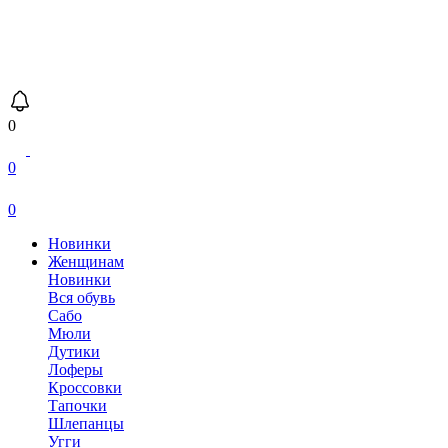
0
0
0
Новинки
Женщинам
Новинки
Вся обувь
Сабо
Мюли
Дутики
Лоферы
Кроссовки
Тапочки
Шлепанцы
Угги