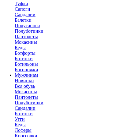
Туфли
Сапоги
Сандалии
Балетки
Полусапоги
Полуботинки
Пантолеты
Мокасины
Кеды
Ботфорты
Ботинки
Ботильоны
Босоножки
Мужчинам
Новинки
Вся обувь
Мокасины
Пантолеты
Полуботинки
Сандалии
Ботинки
Угги
Кеды
Лоферы
Кроссовки