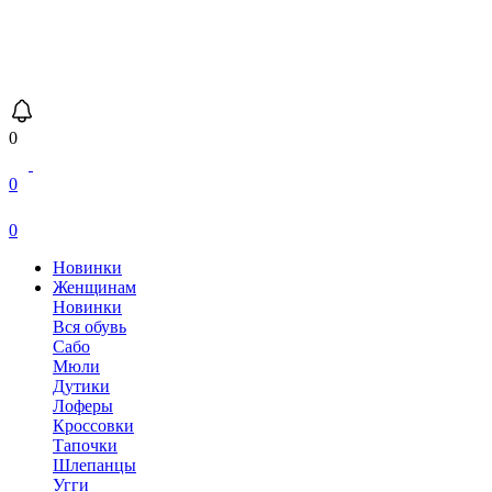
0
0
0
Новинки
Женщинам
Новинки
Вся обувь
Сабо
Мюли
Дутики
Лоферы
Кроссовки
Тапочки
Шлепанцы
Угги