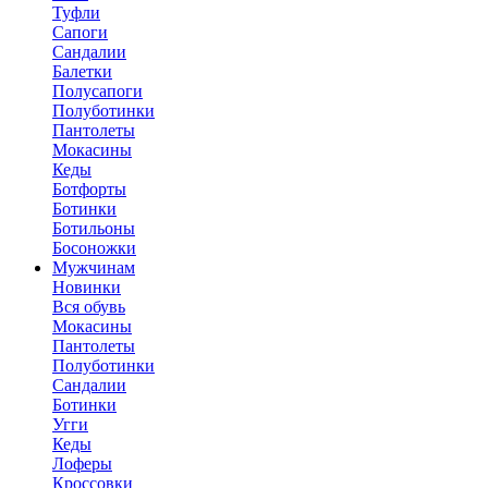
Туфли
Сапоги
Сандалии
Балетки
Полусапоги
Полуботинки
Пантолеты
Мокасины
Кеды
Ботфорты
Ботинки
Ботильоны
Босоножки
Мужчинам
Новинки
Вся обувь
Мокасины
Пантолеты
Полуботинки
Сандалии
Ботинки
Угги
Кеды
Лоферы
Кроссовки