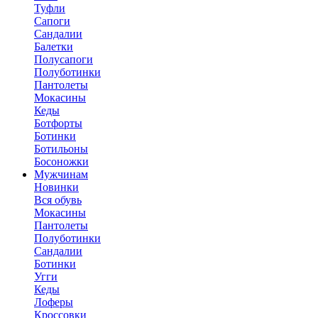
Туфли
Сапоги
Сандалии
Балетки
Полусапоги
Полуботинки
Пантолеты
Мокасины
Кеды
Ботфорты
Ботинки
Ботильоны
Босоножки
Мужчинам
Новинки
Вся обувь
Мокасины
Пантолеты
Полуботинки
Сандалии
Ботинки
Угги
Кеды
Лоферы
Кроссовки