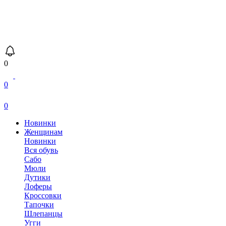
0
0
0
Новинки
Женщинам
Новинки
Вся обувь
Сабо
Мюли
Дутики
Лоферы
Кроссовки
Тапочки
Шлепанцы
Угги