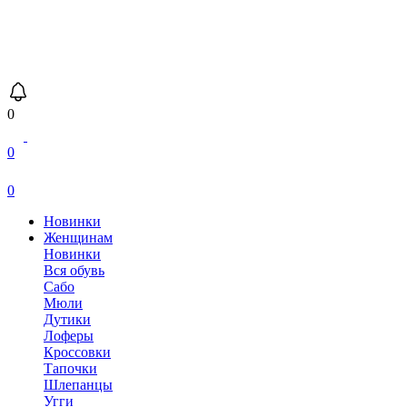
0
0
0
Новинки
Женщинам
Новинки
Вся обувь
Сабо
Мюли
Дутики
Лоферы
Кроссовки
Тапочки
Шлепанцы
Угги