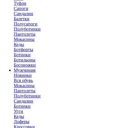
Туфли
Сапоги
Сандалии
Балетки
Полусапоги
Полуботинки
Пантолеты
Мокасины
Кеды
Ботфорты
Ботинки
Ботильоны
Босоножки
Мужчинам
Новинки
Вся обувь
Мокасины
Пантолеты
Полуботинки
Сандалии
Ботинки
Угги
Кеды
Лоферы
Кроссовки