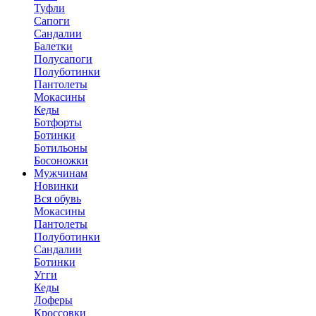
Туфли
Сапоги
Сандалии
Балетки
Полусапоги
Полуботинки
Пантолеты
Мокасины
Кеды
Ботфорты
Ботинки
Ботильоны
Босоножки
Мужчинам
Новинки
Вся обувь
Мокасины
Пантолеты
Полуботинки
Сандалии
Ботинки
Угги
Кеды
Лоферы
Кроссовки