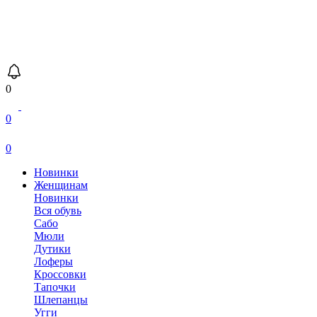
0
0
0
Новинки
Женщинам
Новинки
Вся обувь
Сабо
Мюли
Дутики
Лоферы
Кроссовки
Тапочки
Шлепанцы
Угги