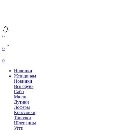
0
0
0
Новинки
Женщинам
Новинки
Вся обувь
Сабо
Мюли
Дутики
Лоферы
Кроссовки
Тапочки
Шлепанцы
Угги