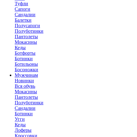
Туфли
Сапоги
Сандалии
Балетки
Полусапоги
Полуботинки
Пантолеты
Мокасины
Кеды
Ботфорты
Ботинки
Ботильоны
Босоножки
Мужчинам
Новинки
Вся обувь
Мокасины
Пантолеты
Полуботинки
Сандалии
Ботинки
Угги
Кеды
Лоферы
Кроссовки