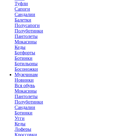
Туфли
Сапоги
Сандалии
Балетки
Полусапоги
Полуботинки
Пантолеты
Мокасины
Кеды
Ботфорты
Ботинки
Ботильоны
Босоножки
Мужчинам
Новинки
Вся обувь
Мокасины
Пантолеты
Полуботинки
Сандалии
Ботинки
Угги
Кеды
Лоферы
Кроссовки