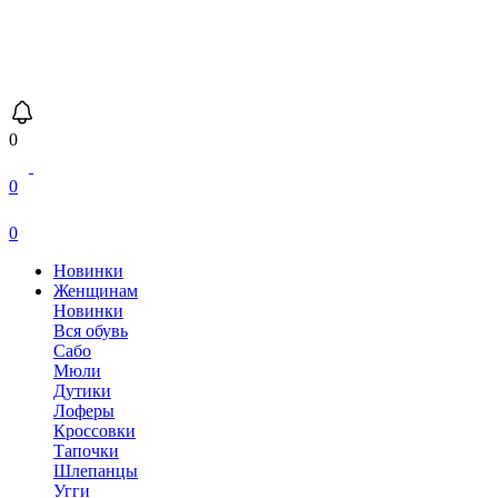
0
0
0
Новинки
Женщинам
Новинки
Вся обувь
Сабо
Мюли
Дутики
Лоферы
Кроссовки
Тапочки
Шлепанцы
Угги