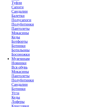
Туфли
Сапоги
Сандалии
Балетки
Полусапоги
Полуботинки
Пантолеты
Мокасины
Кеды
Ботфорты
Ботинки
Ботильоны
Босоножки
Мужчинам
Новинки
Вся обувь
Мокасины
Пантолеты
Полуботинки
Сандалии
Ботинки
Угги
Кеды
Лоферы
Кроссовки