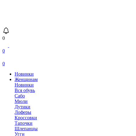
0
0
0
Новинки
Женщинам
Новинки
Вся обувь
Сабо
Мюли
Дутики
Лоферы
Кроссовки
Тапочки
Шлепанцы
Угги