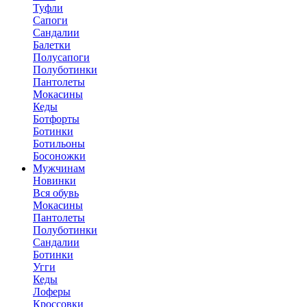
Туфли
Сапоги
Сандалии
Балетки
Полусапоги
Полуботинки
Пантолеты
Мокасины
Кеды
Ботфорты
Ботинки
Ботильоны
Босоножки
Мужчинам
Новинки
Вся обувь
Мокасины
Пантолеты
Полуботинки
Сандалии
Ботинки
Угги
Кеды
Лоферы
Кроссовки