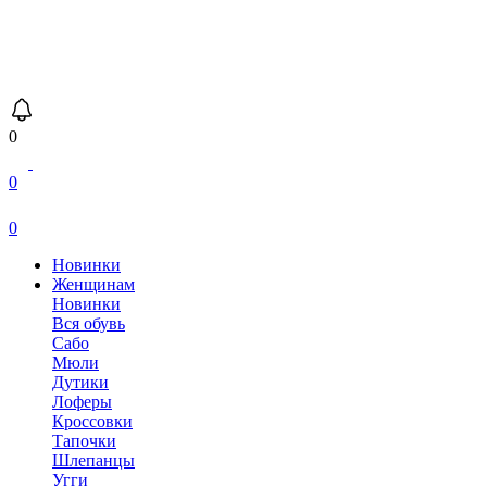
0
0
0
Новинки
Женщинам
Новинки
Вся обувь
Сабо
Мюли
Дутики
Лоферы
Кроссовки
Тапочки
Шлепанцы
Угги