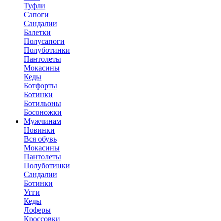
Туфли
Сапоги
Сандалии
Балетки
Полусапоги
Полуботинки
Пантолеты
Мокасины
Кеды
Ботфорты
Ботинки
Ботильоны
Босоножки
Мужчинам
Новинки
Вся обувь
Мокасины
Пантолеты
Полуботинки
Сандалии
Ботинки
Угги
Кеды
Лоферы
Кроссовки