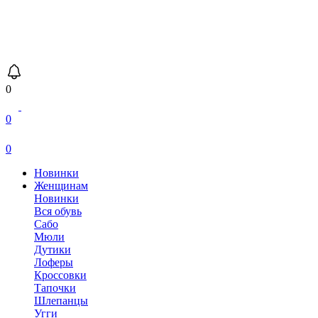
0
0
0
Новинки
Женщинам
Новинки
Вся обувь
Сабо
Мюли
Дутики
Лоферы
Кроссовки
Тапочки
Шлепанцы
Угги