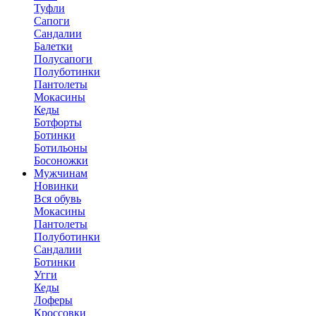
Туфли
Сапоги
Сандалии
Балетки
Полусапоги
Полуботинки
Пантолеты
Мокасины
Кеды
Ботфорты
Ботинки
Ботильоны
Босоножки
Мужчинам
Новинки
Вся обувь
Мокасины
Пантолеты
Полуботинки
Сандалии
Ботинки
Угги
Кеды
Лоферы
Кроссовки