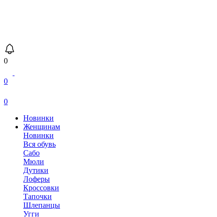
0
0
0
Новинки
Женщинам
Новинки
Вся обувь
Сабо
Мюли
Дутики
Лоферы
Кроссовки
Тапочки
Шлепанцы
Угги