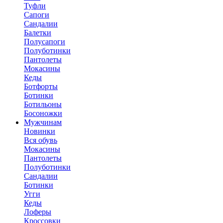
Туфли
Сапоги
Сандалии
Балетки
Полусапоги
Полуботинки
Пантолеты
Мокасины
Кеды
Ботфорты
Ботинки
Ботильоны
Босоножки
Мужчинам
Новинки
Вся обувь
Мокасины
Пантолеты
Полуботинки
Сандалии
Ботинки
Угги
Кеды
Лоферы
Кроссовки