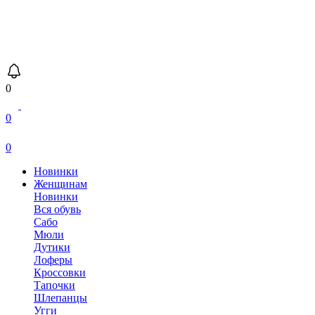
0
0
0
Новинки
Женщинам
Новинки
Вся обувь
Сабо
Мюли
Дутики
Лоферы
Кроссовки
Тапочки
Шлепанцы
Угги