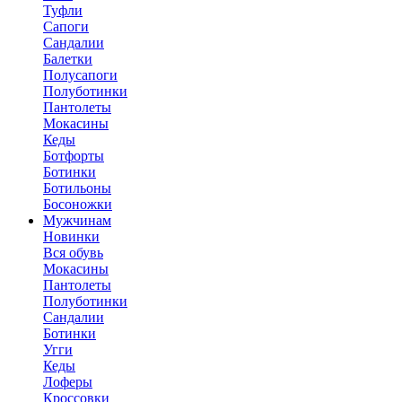
Туфли
Сапоги
Сандалии
Балетки
Полусапоги
Полуботинки
Пантолеты
Мокасины
Кеды
Ботфорты
Ботинки
Ботильоны
Босоножки
Мужчинам
Новинки
Вся обувь
Мокасины
Пантолеты
Полуботинки
Сандалии
Ботинки
Угги
Кеды
Лоферы
Кроссовки