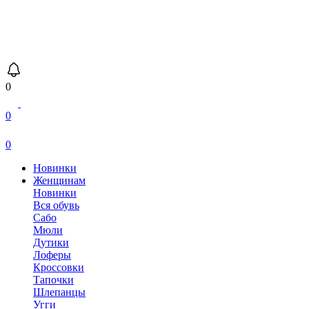
0
0
0
Новинки
Женщинам
Новинки
Вся обувь
Сабо
Мюли
Дутики
Лоферы
Кроссовки
Тапочки
Шлепанцы
Угги