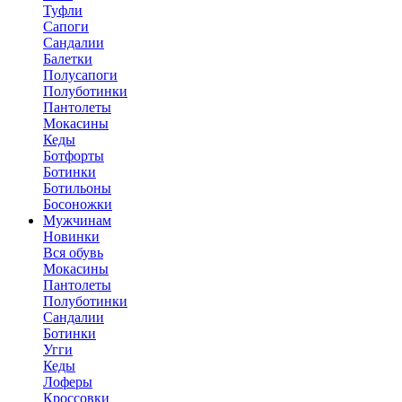
Туфли
Сапоги
Сандалии
Балетки
Полусапоги
Полуботинки
Пантолеты
Мокасины
Кеды
Ботфорты
Ботинки
Ботильоны
Босоножки
Мужчинам
Новинки
Вся обувь
Мокасины
Пантолеты
Полуботинки
Сандалии
Ботинки
Угги
Кеды
Лоферы
Кроссовки