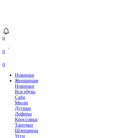
0
0
0
Новинки
Женщинам
Новинки
Вся обувь
Сабо
Мюли
Дутики
Лоферы
Кроссовки
Тапочки
Шлепанцы
Угги