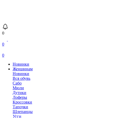
0
0
0
Новинки
Женщинам
Новинки
Вся обувь
Сабо
Мюли
Дутики
Лоферы
Кроссовки
Тапочки
Шлепанцы
Угги