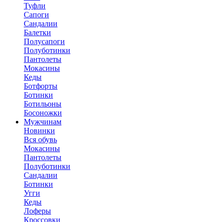
Туфли
Сапоги
Сандалии
Балетки
Полусапоги
Полуботинки
Пантолеты
Мокасины
Кеды
Ботфорты
Ботинки
Ботильоны
Босоножки
Мужчинам
Новинки
Вся обувь
Мокасины
Пантолеты
Полуботинки
Сандалии
Ботинки
Угги
Кеды
Лоферы
Кроссовки