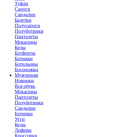
Туфли
Сапоги
Сандалии
Балетки
Полусапоги
Полуботинки
Пантолеты
Мокасины
Кеды
Ботфорты
Ботинки
Ботильоны
Босоножки
Мужчинам
Новинки
Вся обувь
Мокасины
Пантолеты
Полуботинки
Сандалии
Ботинки
Угги
Кеды
Лоферы
Кроссовки