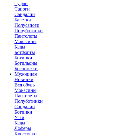
Туфли
Сапоги
Сандалии
Балетки
Полусапоги
Полуботинки
Пантолеты
Мокасины
Кеды
Ботфорты
Ботинки
Ботильоны
Босоножки
Мужчинам
Новинки
Вся обувь
Мокасины
Пантолеты
Полуботинки
Сандалии
Ботинки
Угги
Кеды
Лоферы
Кроссовки