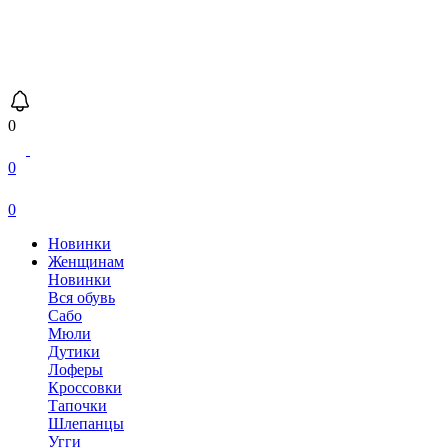
0
0
0
Новинки
Женщинам
Новинки
Вся обувь
Сабо
Мюли
Дутики
Лоферы
Кроссовки
Тапочки
Шлепанцы
Угги