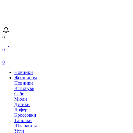
0
0
0
Новинки
Женщинам
Новинки
Вся обувь
Сабо
Мюли
Дутики
Лоферы
Кроссовки
Тапочки
Шлепанцы
Угги