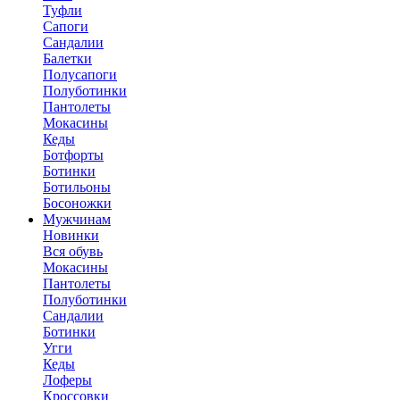
Туфли
Сапоги
Сандалии
Балетки
Полусапоги
Полуботинки
Пантолеты
Мокасины
Кеды
Ботфорты
Ботинки
Ботильоны
Босоножки
Мужчинам
Новинки
Вся обувь
Мокасины
Пантолеты
Полуботинки
Сандалии
Ботинки
Угги
Кеды
Лоферы
Кроссовки