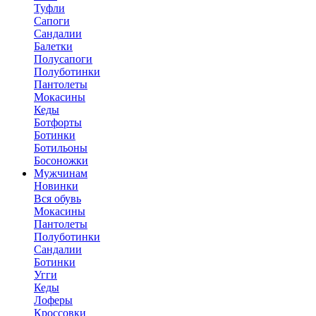
Туфли
Сапоги
Сандалии
Балетки
Полусапоги
Полуботинки
Пантолеты
Мокасины
Кеды
Ботфорты
Ботинки
Ботильоны
Босоножки
Мужчинам
Новинки
Вся обувь
Мокасины
Пантолеты
Полуботинки
Сандалии
Ботинки
Угги
Кеды
Лоферы
Кроссовки