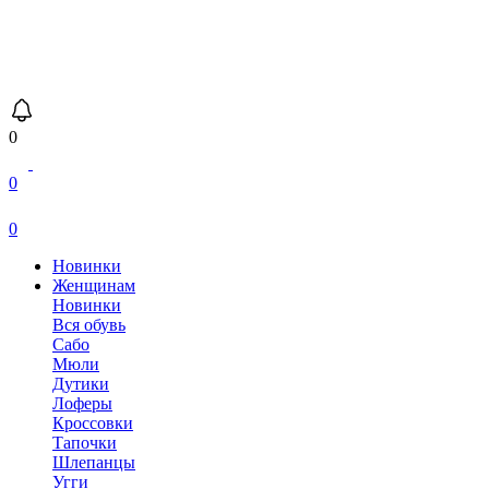
0
0
0
Новинки
Женщинам
Новинки
Вся обувь
Сабо
Мюли
Дутики
Лоферы
Кроссовки
Тапочки
Шлепанцы
Угги