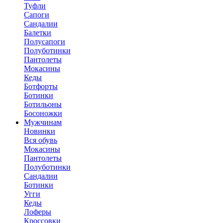
Туфли
Сапоги
Сандалии
Балетки
Полусапоги
Полуботинки
Пантолеты
Мокасины
Кеды
Ботфорты
Ботинки
Ботильоны
Босоножки
Мужчинам
Новинки
Вся обувь
Мокасины
Пантолеты
Полуботинки
Сандалии
Ботинки
Угги
Кеды
Лоферы
Кроссовки