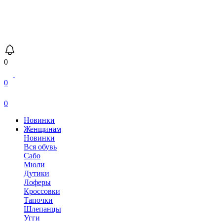
0
0
0
Новинки
Женщинам
Новинки
Вся обувь
Сабо
Мюли
Дутики
Лоферы
Кроссовки
Тапочки
Шлепанцы
Угги